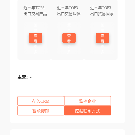
近三年TOP3
近三年TOP3
近三年TOP3
出口交易产品
出口交易伙伴
出口贸易国家
登
登
登
录
录
录
查
查
查
看
看
看
更
更
更
多
多
多
主营：
-
存入CRM
监控企业
智能搜邮
挖掘联系方式