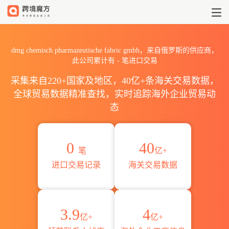
2026dmg chemisch pharmaz
dmg chemisch pharmazeutische fabric gmbh，来自俄罗斯的供应商，
此公司累计有
-
笔进口交易
采集来自220+国家及地区，40亿+条海关交易数据，
全球贸易数据精准查找，实时追踪海外企业贸易动
态
0
40
笔
亿+
进口交易记录
海关交易数据
3.9
4
亿+
亿+