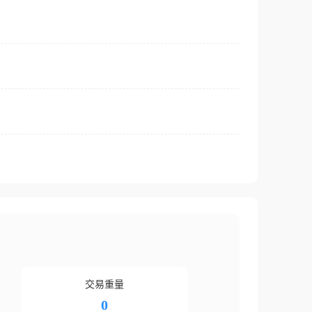
交易重量
0