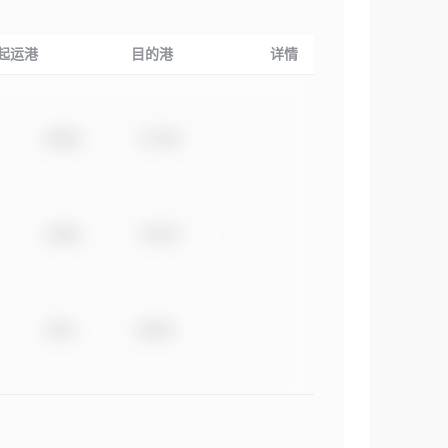
起运港
目的港
详情