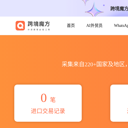
跨境魔
首页
AI外贸员
Whats
2026dаlеbrоок suррliеs
采集来自220+国家及地
0
笔
进口交易记录