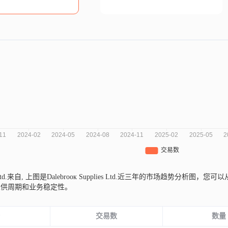
 Ltd.来自,
上图是Dаlеbrоок Suррliеs Ltd.近三年的市场趋势分
采供周期和业务稳定性。
份
交易数
数量