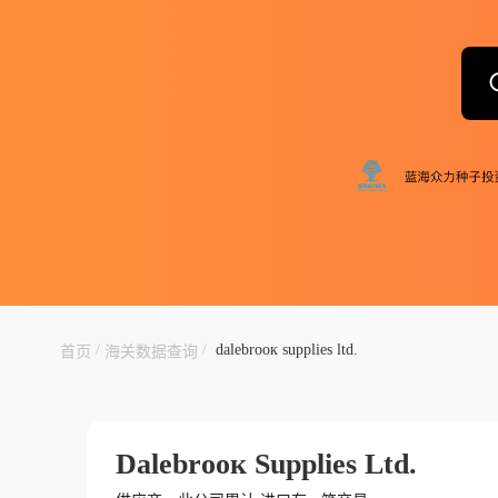
/
/
dаlеbrоок suррliеs ltd.
首页
海关数据查询
Dаlеbrоок Suррliеs Ltd.