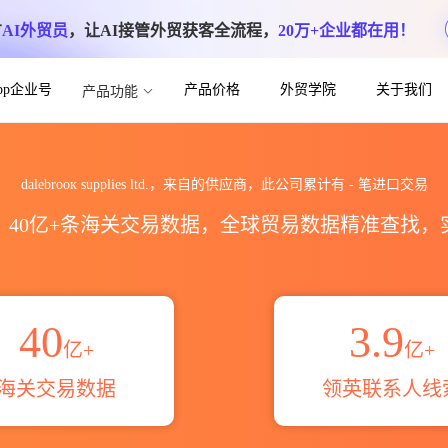
方
AI外贸员
，让AI接管外贸获客全流程，
20万+企业都在用！
App企业号
产品价格
外贸学院
关于我们
产品功能
 ltd.海关进出口数据统计_贸易概览_贸易区
dаlеbrоок suррliеs ltd.，来自的供应商，此公司累计有
-
笔进口交易
区，40亿+条海关交易数据，全球贸易数据精准查找
40
3.9
亿+
亿+
海关交易数据
领英联系人线