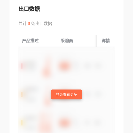
出口数据
共计
0
条出口数据
产品描述
采购商
起运国/地区
详情
登录查看更多