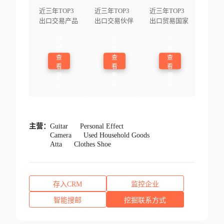
近三年TOP3
近三年TOP3
近三年TOP3
出口交易产品
出口交易伙伴
出口贸易国家
登
登
登
录
录
录
查
查
查
看
看
看
更
更
更
多
多
多
主营：
Guitar
Personal Effect
Camera
Used Household Goods
Atta
Clothes Shoe
存入CRM
监控企业
智能搜邮
挖掘联系方式