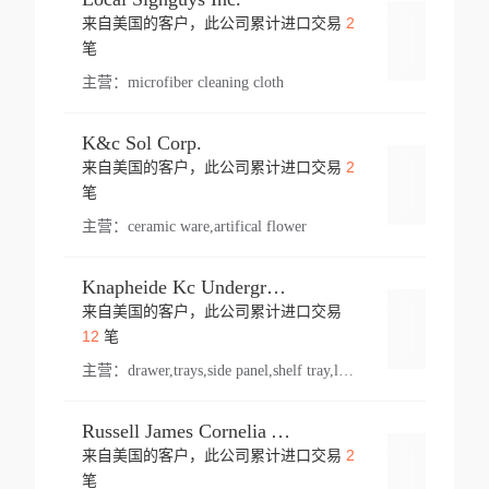
2
来自美国的客户，此公司累计进口交易
登录
笔
主营：
microfiber cleaning cloth
K&c Sol Corp.
2
来自美国的客户，此公司累计进口交易
登录
笔
主营：
ceramic ware,artifical flower
Knapheide Kc Underground
来自美国的客户，此公司累计进口交易
登录
12
笔
主营：
drawer,trays,side panel,shelf tray,lock drawer,panel,for vehicle,telescopic slide,drawer shelf,equipment,shelf,automotive part
Russell James Cornelia Arlington Va
2
来自美国的客户，此公司累计进口交易
登录
笔