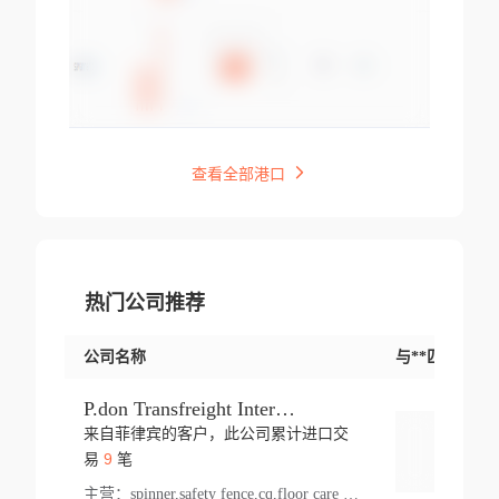
查看全部港口
热门公司推荐
公司名称
与**匹配交易
P.don Transfreight International
来自菲律宾的客户，此公司累计进口交
登录
9
易
笔
主营：
spinner,safety fence,cq,floor care machine,cargo,welded steel,web,essential,ratchet tie down,contact email,creatine monohydrate,x 50,bag,paper cups lid,erti,500 c,plush toy,steel wire,webbing,otr tyre,s8,food packaging,edmonton,quad,pc,floor cleaner,carton paper cup,wood pack,auto par,bar chair,oven,fitness products,leisure chair,canada,bicycle,rovin,pickup truck,rat,cover,carton,plastic lid,battery,ride on car,oil gas well,hat,pet cage,n tr,ionic,shoes tel,acrylic bathtub,microvit,fans,lumen,wheels,gin,tdr,tpo,llysine,hot,bur,bonnell spring,g class,dumbbell,condenser,s5,cleaner vacuum,d fence,board,wood,promi,swir,ail,orchard,mattres,cash,microfiber bathrobe,vacuum cleaner floor,access door,pad,wood packing,carton toy,gas well,cotton,freight prepaid,sga,heat exchange,mat,psn,al em,glc,lifting table,cod,plastic shell,wire po,foam,ladies knitted dress,rim,a1,roller,spare part,t 80,waterproof terminal,barbell set,vehicle,bicycle tire,go game,led light,computer chair,block mesh,stainless steel,ape,steel wire rope,carton paper box,ladies knitted pullover,threonine feed grade,electrical appliance,eyebolt,casing,rubber duck,ball,8 port,pet bottle,box steel,scaffolding parts,packing material,na e,polyester knit,blouse,d jack,vacuum flask,lip,aite,fruit plate,steel frame,sealing,mesh,s14,textile,office chair,pendant light,jet,bar stool,furniture,aluminium,wallet,carton pot,tool box,brand new tire,brightway,tria,strea,prop,fishing products,car bumper,butter,fog lamp cover,yofc,tableware,plastic,plastic bottle spray,fireplace,natural stone products,t sp,pullover,aluminium pan,massage product,spotlight,finned tube bundle,table,wood stick,high pressure cleaner,auto part,welded wire mesh,chinese medicine,mater,tsc,sea,cable,glove,supplies,kelvin,sacom,hot dipped galvanized steel pipe,ring wire,pright,rush,ion,paper bag,ring,cup sleeve,oil,gmh,car step,cabinet,leisure table,ladies knit top,sol,electric bicycle,pera,feed grade,air purifier,stanc,storage box,no wooden,pdo,iu,aluminium sheet,k2,p1,s 50,dj,vacuum cleaner,nylon bag,insulat,power,cleaner,hpa,molded,control arm,import,octg,s 99,tablecloth,screw,flail mower,dining chair,l ap,butyl inner tube,ppo,20 sp,wire lock accessories,mattress fabric,kitchen,s7,frame,steel,carton plastic,ipm,electrical cabinet,wear strip,racks,brand tire,tin,packaging material,ys,anji,ceramics product,metal furniture,sebacic acid,umber,flap,ladies knitted,bun pan,chemical substance,lusin,country of origin,edt,unica,stainless steel wire,weld,dire,ai r,poncho,toy car,chemical,t code,s corporation,oem,chinese herb,fly,hydrochloride,ppe,grille,lifting,socks,lighting,ale,unit,hood,stud,aircool,s glass fiber,brass valve valve,tssu,cotton bag,aka,gh,slusher,sporting good,bar stools,n steel,nonwoven bag,essar,ladies knitted skirt,light mouse,drilling,spin bike,sling,insulation tubing,string wound filter cartridge,door frame,u post,optical fibre cable,glass,md,kumho,synthetic grass,shoes,cific,mobil,carton box,fence panel,new tire,chi