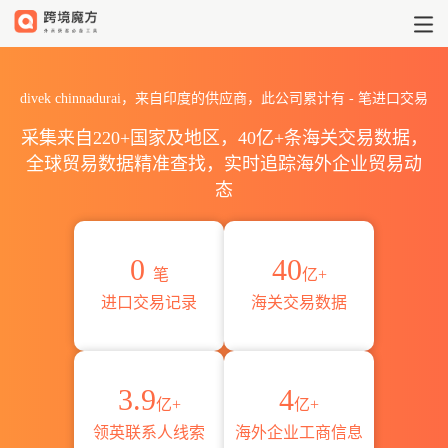
2026divek chinnadurai
divek chinnadurai，来自印度的供应商，此公司累计有
-
笔进口交易
采集来自220+国家及地区，40亿+条海关交易数据，
全球贸易数据精准查找，实时追踪海外企业贸易动
态
0
40
笔
亿+
进口交易记录
海关交易数据
3.9
4
亿+
亿+
领英联系人线索
海外企业工商信息