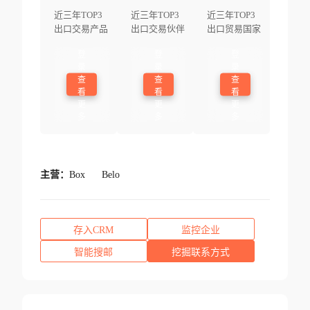
近三年TOP3
近三年TOP3
近三年TOP3
出口交易产品
出口交易伙伴
出口贸易国家
登
登
登
录
录
录
查
查
查
看
看
看
更
更
更
多
多
多
主营：
Box
Belo
存入CRM
监控企业
智能搜邮
挖掘联系方式