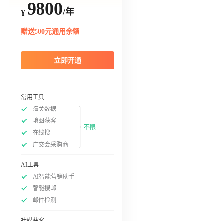
9800
/年
¥
赠送500元通用余额
立即开通
常用工具
海关数据
地图获客
不限
在线搜
广交会采购商
AI工具
AI智能营销助手
智能搜邮
邮件检测
社媒获客