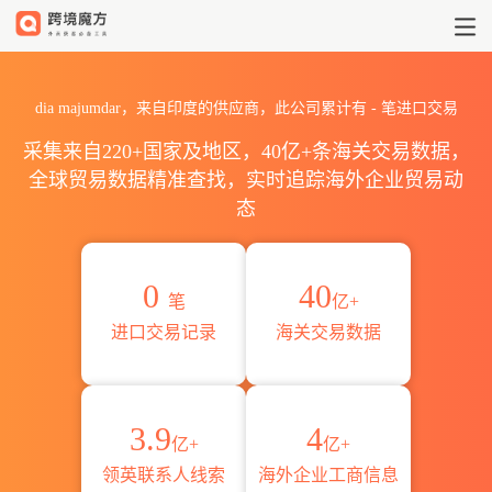
2026dia majumdar海关进出
dia majumdar，来自印度的供应商，此公司累计有
-
笔进口交易
采集来自220+国家及地区，40亿+条海关交易数据，
全球贸易数据精准查找，实时追踪海外企业贸易动
态
0
40
笔
亿+
进口交易记录
海关交易数据
3.9
4
亿+
亿+
领英联系人线索
海外企业工商信息