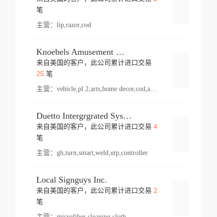
登录
笔
主营：
lip,razor,cod
Knoebels Amusement Resort
来自美国的客户，此公司累计进口交易
登录
25
笔
主营：
vehicle,pl 2,arts,home decor,cod,amusement ride,sea
Duetto Intergrgrated Systems Inc.
4
来自美国的客户，此公司累计进口交易
登录
笔
主营：
gh,turn,smart,weld,utp,controller
Local Signguys Inc.
2
来自美国的客户，此公司累计进口交易
登录
笔
主营：
microfiber cleaning cloth