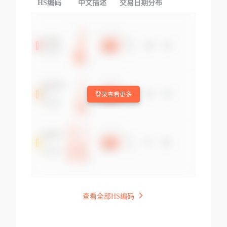
HS编码
中文描述
交易日期分布
TOP
登录查看更多
查看全部HS编码