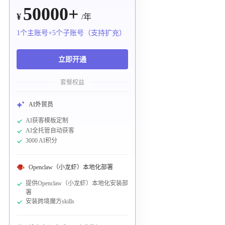
50000+
¥
/年
1个主账号+5个子账号（支持扩充）
立即开通
套餐权益
AI外贸员
AI获客模板定制
AI全托管自动获客
3000 AI积分
Openclaw（小龙虾）本地化部署
提供Openclaw（小龙虾）本地化安装部
署
安装跨境魔方skills