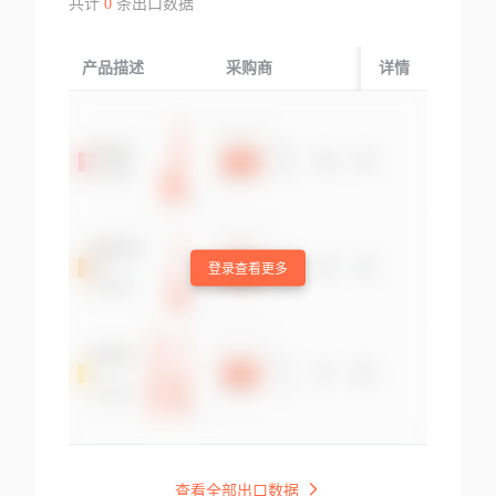
共计
0
条出口数据
产品描述
采购商
起运国/地区
详情
登录查看更多
查看全部出口数据