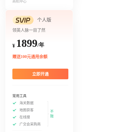
商机中心
个人版
领英人脉一目了然
1899
/年
¥
赠送100元通用余额
立即开通
常用工具
海关数据
地图获客
不
限
在线搜
广交会采购商