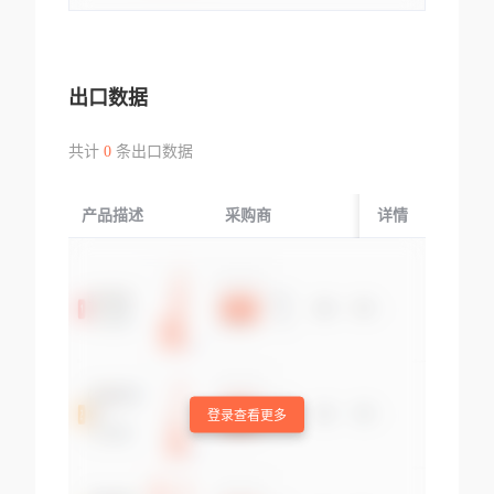
出口数据
共计
0
条出口数据
产品描述
采购商
起运国/地区
详情
登录查看更多