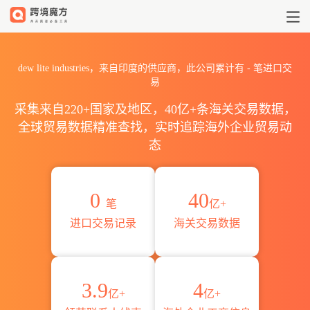
2026dew lite industrie
dew lite industries，来自印度的供应商，此公司累计有
-
笔进口交
易
采集来自220+国家及地区，40亿+条海关交易数据，
全球贸易数据精准查找，实时追踪海外企业贸易动
态
0
40
笔
亿+
进口交易记录
海关交易数据
3.9
4
亿+
亿+