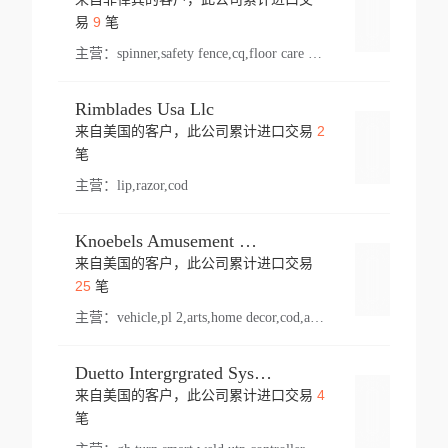
登录
9
易
笔
主营：
spinner,safety fence,cq,floor care machine,cargo,welded steel,web,essential,ratchet tie down,contact email,creatine monohydrate,x 50,bag,paper cups lid,erti,500 c,plush toy,steel wire,webbing,otr tyre,s8,food packaging,edmonton,quad,pc,floor cleaner,carton paper cup,wood pack,auto par,bar chair,oven,fitness products,leisure chair,canada,bicycle,rovin,pickup truck,rat,cover,carton,plastic lid,battery,ride on car,oil gas well,hat,pet cage,n tr,ionic,shoes tel,acrylic bathtub,microvit,fans,lumen,wheels,gin,tdr,tpo,llysine,hot,bur,bonnell spring,g class,dumbbell,condenser,s5,cleaner vacuum,d fence,board,wood,promi,swir,ail,orchard,mattres,cash,microfiber bathrobe,vacuum cleaner floor,access door,pad,wood packing,carton toy,gas well,cotton,freight prepaid,sga,heat exchange,mat,psn,al em,glc,lifting table,cod,plastic shell,wire po,foam,ladies knitted dress,rim,a1,roller,spare part,t 80,waterproof terminal,barbell set,vehicle,bicycle tire,go game,led light,computer chair,block mesh,stainless steel,ape,steel wire rope,carton paper box,ladies knitted pullover,threonine feed grade,electrical appliance,eyebolt,casing,rubber duck,ball,8 port,pet bottle,box steel,scaffolding parts,packing material,na e,polyester knit,blouse,d jack,vacuum flask,lip,aite,fruit plate,steel frame,sealing,mesh,s14,textile,office chair,pendant light,jet,bar stool,furniture,aluminium,wallet,carton pot,tool box,brand new tire,brightway,tria,strea,prop,fishing products,car bumper,butter,fog lamp cover,yofc,tableware,plastic,plastic bottle spray,fireplace,natural stone products,t sp,pullover,aluminium pan,massage product,spotlight,finned tube bundle,table,wood stick,high pressure cleaner,auto part,welded wire mesh,chinese medicine,mater,tsc,sea,cable,glove,supplies,kelvin,sacom,hot dipped galvanized steel pipe,ring wire,pright,rush,ion,paper bag,ring,cup sleeve,oil,gmh,car step,cabinet,leisure table,ladies knit top,sol,electric bicycle,pera,feed grade,air purifier,stanc,storage box,no wooden,pdo,iu,aluminium sheet,k2,p1,s 50,dj,vacuum cleaner,nylon bag,insulat,power,cleaner,hpa,molded,control arm,import,octg,s 99,tablecloth,screw,flail mower,dining chair,l ap,butyl inner tube,ppo,20 sp,wire lock accessories,mattress fabric,kitchen,s7,frame,steel,carton plastic,ipm,electrical cabinet,wear strip,racks,brand tire,tin,packaging material,ys,anji,ceramics product,metal furniture,sebacic acid,umber,flap,ladies knitted,bun pan,chemical substance,lusin,country of origin,edt,unica,stainless steel wire,weld,dire,ai r,poncho,toy car,chemical,t code,s corporation,oem,chinese herb,fly,hydrochloride,ppe,grille,lifting,socks,lighting,ale,unit,hood,stud,aircool,s glass fiber,brass valve valve,tssu,cotton bag,aka,gh,slusher,sporting good,bar stools,n steel,nonwoven bag,essar,ladies knitted skirt,light mouse,drilling,spin bike,sling,insulation tubing,string wound filter cartridge,door frame,u post,optical fibre cable,glass,md,kumho,synthetic grass,shoes,cific,mobil,carton box,fence panel,new tire,chi
Rimblades Usa Llc
2
来自美国的客户，此公司累计进口交易
登录
笔
主营：
lip,razor,cod
Knoebels Amusement Resort
来自美国的客户，此公司累计进口交易
登录
25
笔
主营：
vehicle,pl 2,arts,home decor,cod,amusement ride,sea
Duetto Intergrgrated Systems Inc.
4
来自美国的客户，此公司累计进口交易
登录
笔