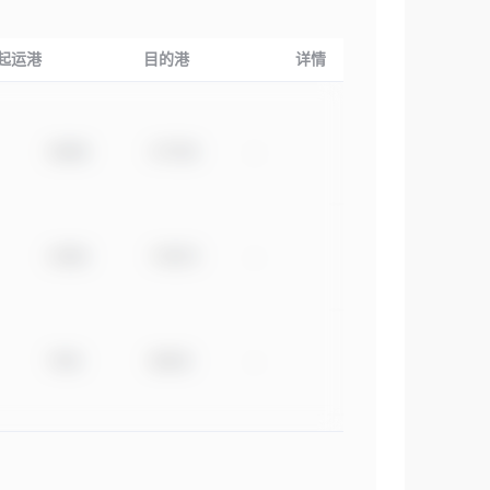
起运港
目的港
详情