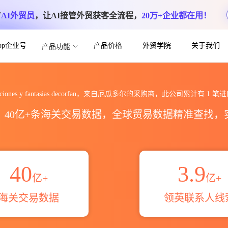
方
AI外贸员
，让AI接管外贸获客全流程，
20万+企业都在用！
App企业号
产品价格
外贸学院
关于我们
产品功能
sias decorfan海关进出口数据统计_贸
raciones y fantasias decorfan，来自厄瓜多尔的采购商，此公司累计有
1
笔进
区，40亿+条海关交易数据，全球贸易数据精准查找
40
3.9
亿+
亿+
海关交易数据
领英联系人线