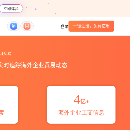
立即体验
一键注册，免费使用
登录
易概览_贸易区域伙伴_HS编码港口_跨境魔方
口交易
，实时追踪海外企业贸易动态
4
亿+
索
海外企业工商信息