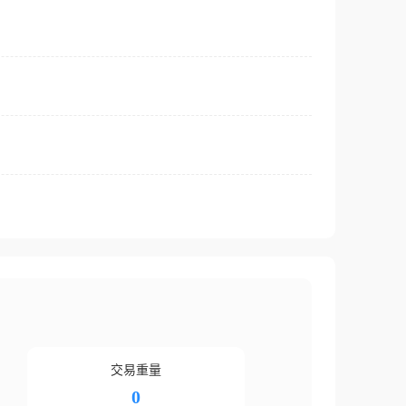
交易重量
0