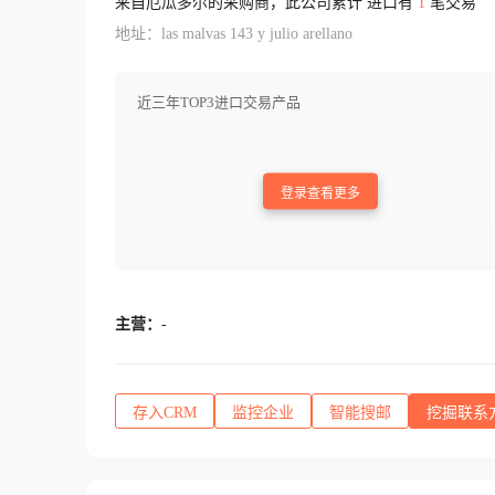
来自厄瓜多尔的采购商，此公司累计 进口有
1
笔交易
地址：las malvas 143 y julio arellano
近三年TOP3进口交易产品
登录查看更多
主营：
-
存入CRM
监控企业
智能搜邮
挖掘联系