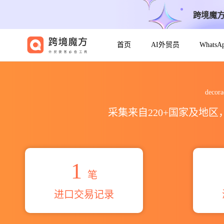
跨境魔
首页
AI外贸员
Whats
2026decoraciones y fanta
deco
采集来自220+国家及地
1
笔
进口交易记录