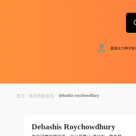
/
/
debashis roychowdhury
首页
海关数据查询
Debashis Roychowdhury