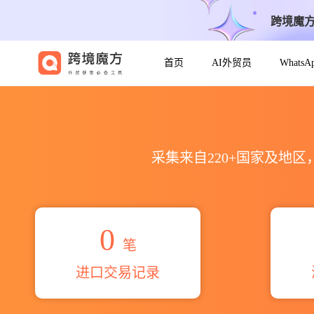
跨境魔
首页
AI外贸员
Whats
2026debashis roychowd
采集来自220+国家及地
0
笔
进口交易记录