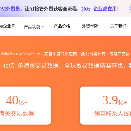
方
AI外贸员
，让AI接管外贸获客全流程，
20万+企业都在用！
App企业号
产品价格
外贸学院
关于我们
产品功能
hury海关进出口数据统计_贸易概览_贸易区
debashis roychowdhury，来自印度的供应商，此公司累计有
-
笔进口交易
区，40亿+条海关交易数据，全球贸易数据精准查找
40
3.9
亿+
亿+
海关交易数据
领英联系人线