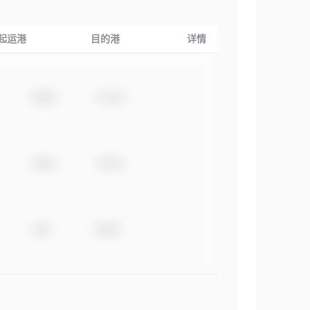
起运港
目的港
详情