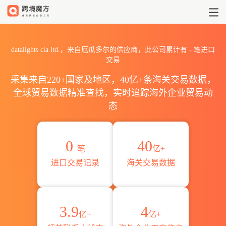
2026datalights cia ltd
datalights cia ltd.，来自厄瓜多尔的供应商，此公司累计有
-
笔进口
交易
采集来自220+国家及地区，40亿+条海关交易数据，
全球贸易数据精准查找，实时追踪海外企业贸易动
态
0
40
笔
亿+
进口交易记录
海关交易数据
3.9
4
亿+
亿+