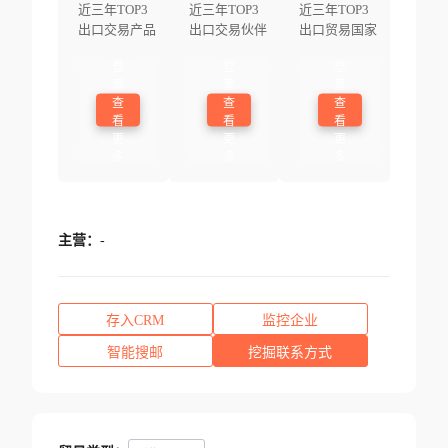
近三年TOP3
近三年TOP3
近三年TOP3
出口交易产品
出口交易伙伴
出口贸易国家
登
登
登
录
录
录
查
查
查
看
看
看
更
更
更
多
多
多
主营：
-
存入CRM
监控企业
智能搜邮
挖掘联系方式