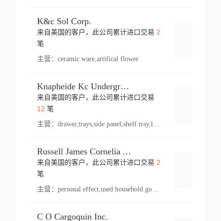
K&c Sol Corp.
2
来自美国的客户，此公司累计进口交易
登录
笔
主营：
ceramic ware,artifical flower
Knapheide Kc Underground
来自美国的客户，此公司累计进口交易
登录
12
笔
主营：
drawer,trays,side panel,shelf tray,lock drawer,panel,for vehicle,telescopic slide,drawer shelf,equipment,shelf,automotive part
Russell James Cornelia Arlington Va
2
来自美国的客户，此公司累计进口交易
登录
笔
主营：
personal effect,used household goods
C O Cargoquin Inc.