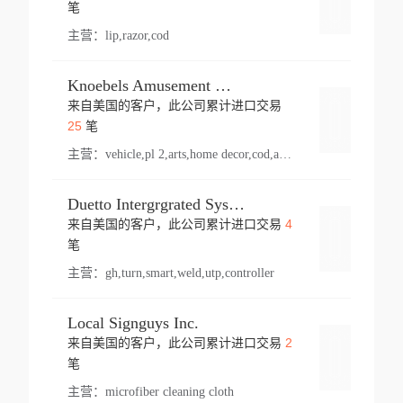
登录
笔
主营：
lip,razor,cod
Knoebels Amusement Resort
来自美国的客户，此公司累计进口交易
登录
25
笔
主营：
vehicle,pl 2,arts,home decor,cod,amusement ride,sea
Duetto Intergrgrated Systems Inc.
4
来自美国的客户，此公司累计进口交易
登录
笔
主营：
gh,turn,smart,weld,utp,controller
Local Signguys Inc.
2
来自美国的客户，此公司累计进口交易
登录
笔
主营：
microfiber cleaning cloth