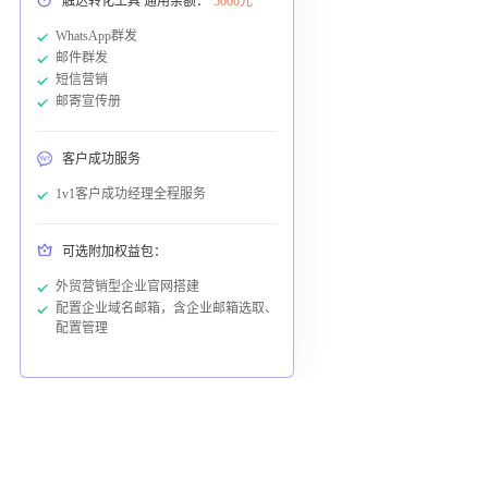
触达转化工具 通用余额：
5000元
WhatsApp群发
邮件群发
短信营销
邮寄宣传册
客户成功服务
1v1客户成功经理全程服务
可选附加权益包：
外贸营销型企业官网搭建
配置企业域名邮箱，含企业邮箱选取、
配置管理