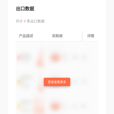
出口数据
共计
0
条出口数据
产品描述
采购商
起运国/地区
详情
登录查看更多