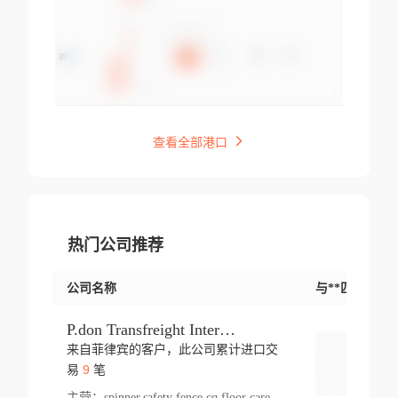
查看全部港口
热门公司推荐
公司名称
与**匹配交易
P.don Transfreight International
来自菲律宾的客户，此公司累计进口交
登录
9
易
笔
主营：
spinner,safety fence,cq,floor care machine,cargo,welded steel,web,essential,ratchet tie down,contact email,creatine monohydrate,x 50,bag,paper cups lid,erti,500 c,plush toy,steel wire,webbing,otr tyre,s8,food packaging,edmonton,quad,pc,floor cleaner,carton paper cup,wood pack,auto par,bar chair,oven,fitness products,leisure chair,canada,bicycle,rovin,pickup truck,rat,cover,carton,plastic lid,battery,ride on car,oil gas well,hat,pet cage,n tr,ionic,shoes tel,acrylic bathtub,microvit,fans,lumen,wheels,gin,tdr,tpo,llysine,hot,bur,bonnell spring,g class,dumbbell,condenser,s5,cleaner vacuum,d fence,board,wood,promi,swir,ail,orchard,mattres,cash,microfiber bathrobe,vacuum cleaner floor,access door,pad,wood packing,carton toy,gas well,cotton,freight prepaid,sga,heat exchange,mat,psn,al em,glc,lifting table,cod,plastic shell,wire po,foam,ladies knitted dress,rim,a1,roller,spare part,t 80,waterproof terminal,barbell set,vehicle,bicycle tire,go game,led light,computer chair,block mesh,stainless steel,ape,steel wire rope,carton paper box,ladies knitted pullover,threonine feed grade,electrical appliance,eyebolt,casing,rubber duck,ball,8 port,pet bottle,box steel,scaffolding parts,packing material,na e,polyester knit,blouse,d jack,vacuum flask,lip,aite,fruit plate,steel frame,sealing,mesh,s14,textile,office chair,pendant light,jet,bar stool,furniture,aluminium,wallet,carton pot,tool box,brand new tire,brightway,tria,strea,prop,fishing products,car bumper,butter,fog lamp cover,yofc,tableware,plastic,plastic bottle spray,fireplace,natural stone products,t sp,pullover,aluminium pan,massage product,spotlight,finned tube bundle,table,wood stick,high pressure cleaner,auto part,welded wire mesh,chinese medicine,mater,tsc,sea,cable,glove,supplies,kelvin,sacom,hot dipped galvanized steel pipe,ring wire,pright,rush,ion,paper bag,ring,cup sleeve,oil,gmh,car step,cabinet,leisure table,ladies knit top,sol,electric bicycle,pera,feed grade,air purifier,stanc,storage box,no wooden,pdo,iu,aluminium sheet,k2,p1,s 50,dj,vacuum cleaner,nylon bag,insulat,power,cleaner,hpa,molded,control arm,import,octg,s 99,tablecloth,screw,flail mower,dining chair,l ap,butyl inner tube,ppo,20 sp,wire lock accessories,mattress fabric,kitchen,s7,frame,steel,carton plastic,ipm,electrical cabinet,wear strip,racks,brand tire,tin,packaging material,ys,anji,ceramics product,metal furniture,sebacic acid,umber,flap,ladies knitted,bun pan,chemical substance,lusin,country of origin,edt,unica,stainless steel wire,weld,dire,ai r,poncho,toy car,chemical,t code,s corporation,oem,chinese herb,fly,hydrochloride,ppe,grille,lifting,socks,lighting,ale,unit,hood,stud,aircool,s glass fiber,brass valve valve,tssu,cotton bag,aka,gh,slusher,sporting good,bar stools,n steel,nonwoven bag,essar,ladies knitted skirt,light mouse,drilling,spin bike,sling,insulation tubing,string wound filter cartridge,door frame,u post,optical fibre cable,glass,md,kumho,synthetic grass,shoes,cific,mobil,carton box,fence panel,new tire,chi