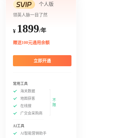
个人版
领英人脉一目了然
1899
/年
¥
赠送100元通用余额
立即开通
常用工具
海关数据
地图获客
不
限
在线搜
广交会采购商
AI工具
AI智能营销助手