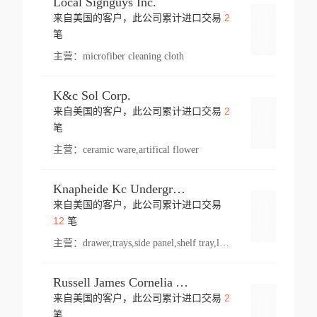
Local Signguys Inc.
2
来自美国的客户，此公司累计进口交易
登录
笔
主营：
microfiber cleaning cloth
K&c Sol Corp.
2
来自美国的客户，此公司累计进口交易
登录
笔
主营：
ceramic ware,artifical flower
Knapheide Kc Underground
来自美国的客户，此公司累计进口交易
登录
12
笔
主营：
drawer,trays,side panel,shelf tray,lock drawer,panel,for vehicle,telescopic slide,drawer shelf,equipment,shelf,automotive part
Russell James Cornelia Arlington Va
2
来自美国的客户，此公司累计进口交易
登录
笔