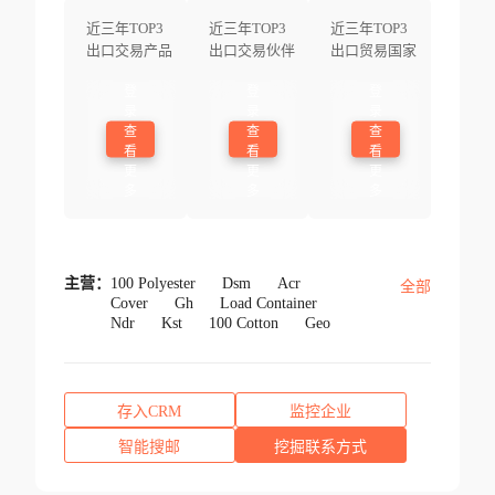
近三年TOP3
近三年TOP3
近三年TOP3
出口交易产品
出口交易伙伴
出口贸易国家
登
登
登
录
录
录
查
查
查
看
看
看
更
更
更
多
多
多
主营：
100 Polyester
Dsm
Acr
全部
Cover
Gh
Load Container
Ndr
Kst
100 Cotton
Geo
存入CRM
监控企业
智能搜邮
挖掘联系方式