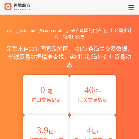
2026dalnegorsk mining&c
dalnegorsk mining&concentrating，来自韩国的供应商，此公司累计
有
-
笔进口交易
采集来自220+国家及地区，40亿+条海关交易数据，
全球贸易数据精准查找，实时追踪海外企业贸易动
态
0
40
笔
亿+
进口交易记录
海关交易数据
3.9
4
亿+
亿+