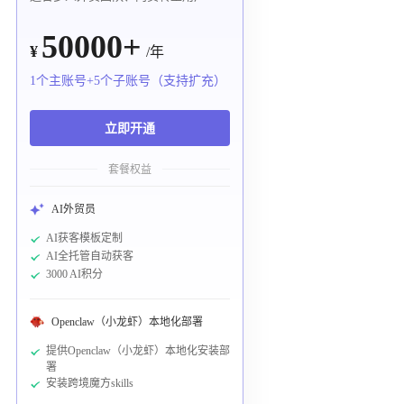
50000+
¥
/年
1个主账号+5个子账号（支持扩充）
立即开通
套餐权益
AI外贸员
AI获客模板定制
AI全托管自动获客
3000 AI积分
Openclaw（小龙虾）本地化部署
提供Openclaw（小龙虾）本地化安装部
署
安装跨境魔方skills