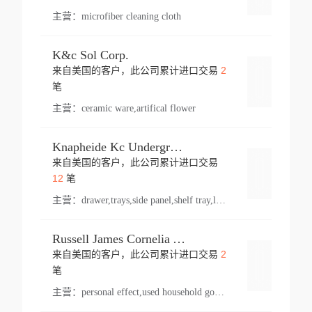
主营：
microfiber cleaning cloth
K&c Sol Corp.
2
来自美国的客户，此公司累计进口交易
登录
笔
主营：
ceramic ware,artifical flower
Knapheide Kc Underground
来自美国的客户，此公司累计进口交易
登录
12
笔
主营：
drawer,trays,side panel,shelf tray,lock drawer,panel,for vehicle,telescopic slide,drawer shelf,equipment,shelf,automotive part
Russell James Cornelia Arlington Va
2
来自美国的客户，此公司累计进口交易
登录
笔
主营：
personal effect,used household goods