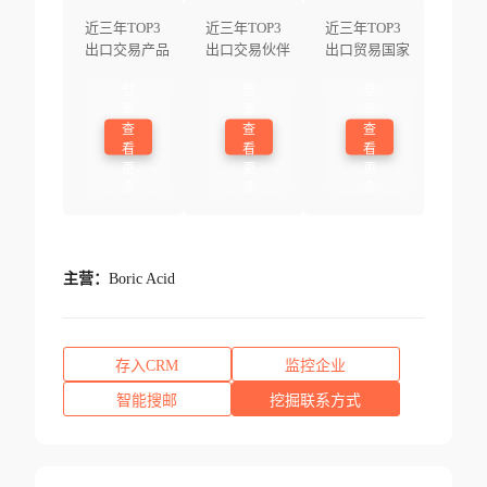
近三年TOP3
近三年TOP3
近三年TOP3
出口交易产品
出口交易伙伴
出口贸易国家
登
登
登
录
录
录
查
查
查
看
看
看
更
更
更
多
多
多
主营：
Boric Acid
存入CRM
监控企业
智能搜邮
挖掘联系方式