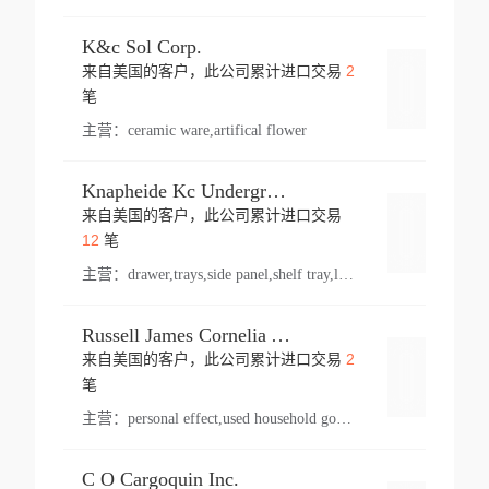
K&c Sol Corp.
2
来自美国的客户，此公司累计进口交易
登录
笔
主营：
ceramic ware,artifical flower
Knapheide Kc Underground
来自美国的客户，此公司累计进口交易
登录
12
笔
主营：
drawer,trays,side panel,shelf tray,lock drawer,panel,for vehicle,telescopic slide,drawer shelf,equipment,shelf,automotive part
Russell James Cornelia Arlington Va
2
来自美国的客户，此公司累计进口交易
登录
笔
主营：
personal effect,used household goods
C O Cargoquin Inc.