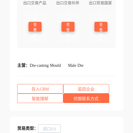
出口交易产品
出口交易伙伴
出口贸易国家
登
登
登
录
录
录
查
查
查
看
看
看
更
更
更
多
多
多
主营：
Die-casting Mould
Male Die
存入CRM
监控企业
智能搜邮
挖掘联系方式
贸易类型：
进口(0)