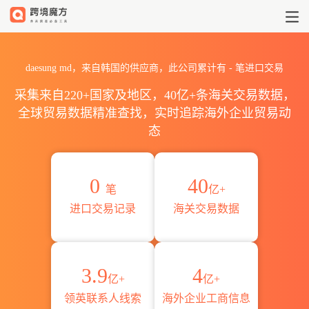
2026daesung md海关进出口数
daesung md，来自韩国的供应商，此公司累计有
-
笔进口交易
采集来自220+国家及地区，40亿+条海关交易数据，
全球贸易数据精准查找，实时追踪海外企业贸易动
态
0
40
笔
亿+
进口交易记录
海关交易数据
3.9
4
亿+
亿+
领英联系人线索
海外企业工商信息