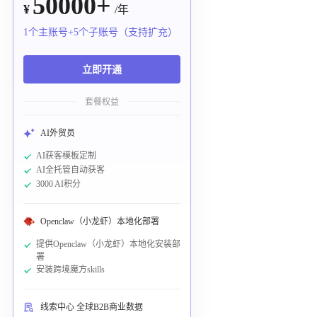
50000+
¥
/年
1个主账号+5个子账号（支持扩充）
立即开通
套餐权益
AI外贸员
AI获客模板定制
AI全托管自动获客
3000 AI积分
Openclaw（小龙虾）本地化部署
提供Openclaw（小龙虾）本地化安装部
署
安装跨境魔方skills
线索中心 全球B2B商业数据