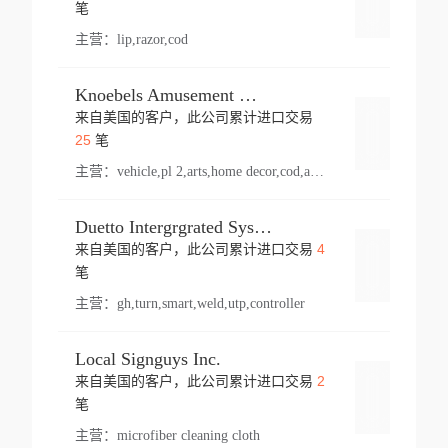
登录
笔
主营：
lip,razor,cod
Knoebels Amusement Resort
来自美国的客户，此公司累计进口交易
登录
25
笔
主营：
vehicle,pl 2,arts,home decor,cod,amusement ride,sea
Duetto Intergrgrated Systems Inc.
4
来自美国的客户，此公司累计进口交易
登录
笔
主营：
gh,turn,smart,weld,utp,controller
Local Signguys Inc.
2
来自美国的客户，此公司累计进口交易
登录
笔
主营：
microfiber cleaning cloth