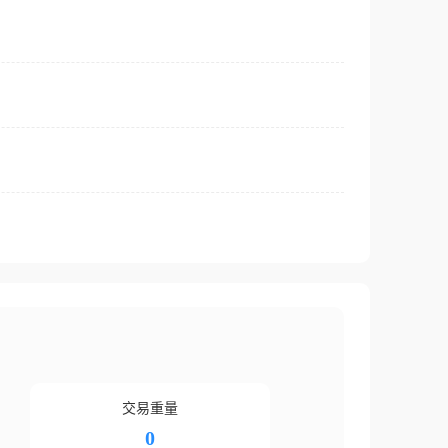
交易重量
0