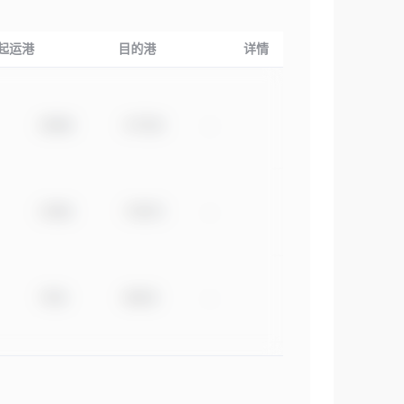
起运港
目的港
详情