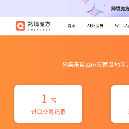
跨境魔
首页
AI外贸员
Whats
2026daedong marine tec
采集来自220+国家及地
1
笔
进口交易记录