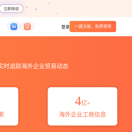
立即体验
一键注册，免费使用
登录
区域伙伴_HS编码港口_跨境魔方
易
，实时追踪海外企业贸易动态
4
亿+
索
海外企业工商信息