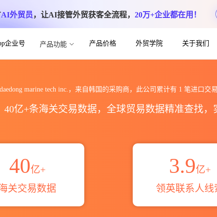
方
AI外贸员
，让AI接管外贸获客全流程，
20万+企业都在用！
App企业号
产品价格
外贸学院
关于我们
产品功能
h inc.海关进出口数据统计_贸易概览_贸易
daedong marine tech inc.，来自韩国的采购商，此公司累计有
1
笔进口交
区，40亿+条海关交易数据，全球贸易数据精准查找
40
3.9
亿+
亿+
海关交易数据
领英联系人线