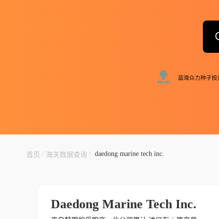
/
/
daedong marine tech inc.
首页
海关数据查询
Daedong Marine Tech Inc.