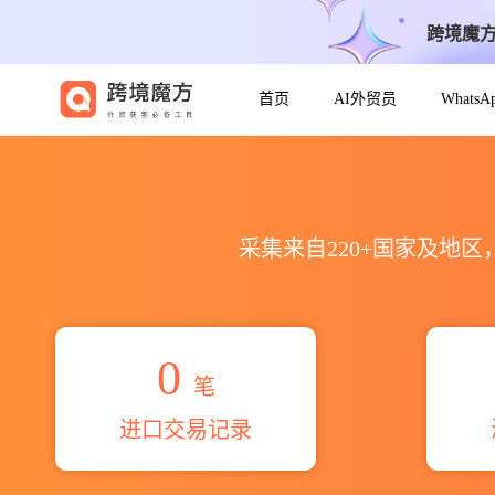
跨境魔
首页
AI外贸员
Whats
2026cv. berliana jaya海
采集来自220+国家及地
0
笔
进口交易记录