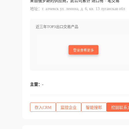
来自俄罗斯的供应商，此公司累计 进口有
-
笔交易
地址：г. алчевск ул. ленина, д. 6, кв. 13 луганская обл
近三年TOP3出口交易产品
登录查看更多
主营：
-
存入CRM
监控企业
智能搜邮
挖掘联系