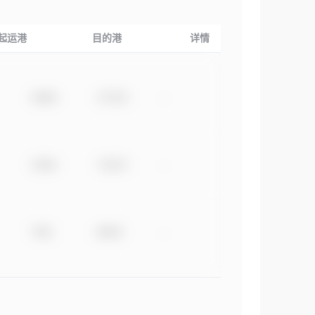
起运港
目的港
详情