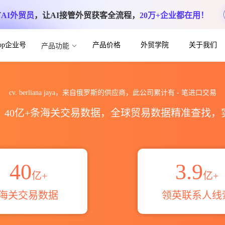
方
AI外贸员
，让AI接管外贸获客全流程，
20万+企业都在用！
App企业号
产品价格
外贸学院
关于我们
产品功能
关进出口数据统计_贸易概览_贸易区域伙伴_
cv. berliana jaya，来自俄罗斯的供应商，此公司累计有
-
笔进口交易
区，40亿+条海关交易数据，全球贸易数据精准查找
40
3.9
亿+
亿+
海关交易数据
领英联系人线