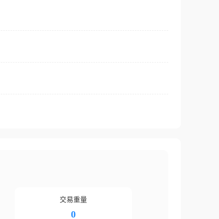
交易重量
0