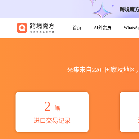
跨境魔
首页
AI外贸员
Whats
2026cs&s korea海关进出口数
采集来自220+国家及地
2
笔
进口交易记录