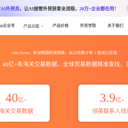
方
AI外贸员
，让AI接管外贸获客全流程，
20万+企业都在用！
App企业号
产品价格
外贸学院
关于我们
产品功能
据统计_贸易概览_贸易区域伙伴_HS编码
cs&s korea，来自韩国的采购商，此公司累计有
2
笔进口交易
区，40亿+条海关交易数据，全球贸易数据精准查找
40
3.9
亿+
亿+
海关交易数据
领英联系人线