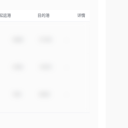
起运港
目的港
详情