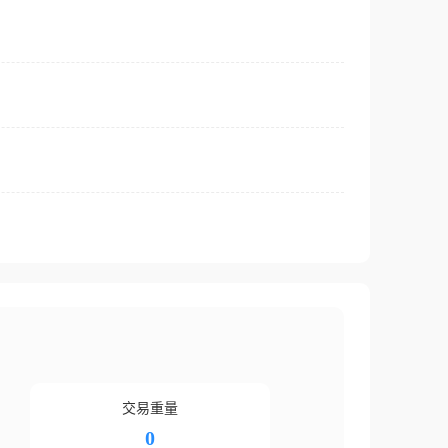
交易重量
0