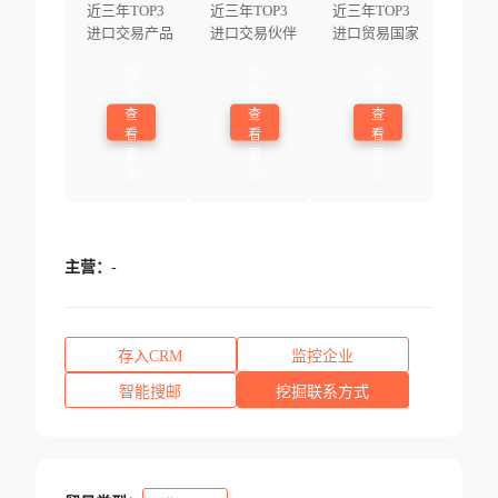
近三年TOP3
近三年TOP3
近三年TOP3
进口交易产品
进口交易伙伴
进口贸易国家
登
登
登
录
录
录
查
查
查
看
看
看
更
更
更
多
多
多
主营：
-
存入CRM
监控企业
智能搜邮
挖掘联系方式