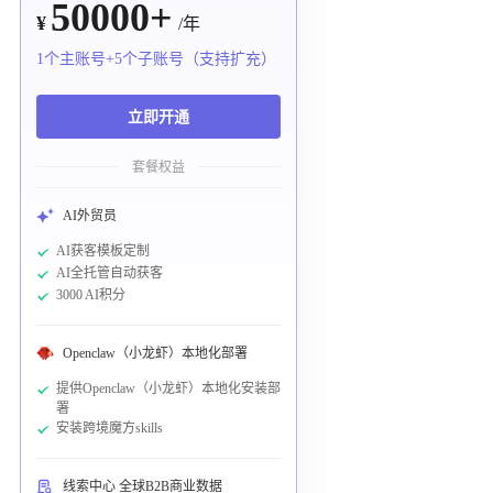
50000+
¥
/年
1个主账号+5个子账号（支持扩充）
立即开通
套餐权益
AI外贸员
AI获客模板定制
AI全托管自动获客
3000 AI积分
Openclaw（小龙虾）本地化部署
提供Openclaw（小龙虾）本地化安装部
署
安装跨境魔方skills
线索中心 全球B2B商业数据