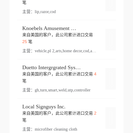
登录
笔
主营：
lip,razor,cod
Knoebels Amusement Resort
来自美国的客户，此公司累计进口交易
登录
25
笔
主营：
vehicle,pl 2,arts,home decor,cod,amusement ride,sea
Duetto Intergrgrated Systems Inc.
4
来自美国的客户，此公司累计进口交易
登录
笔
主营：
gh,turn,smart,weld,utp,controller
Local Signguys Inc.
2
来自美国的客户，此公司累计进口交易
登录
笔
主营：
microfiber cleaning cloth