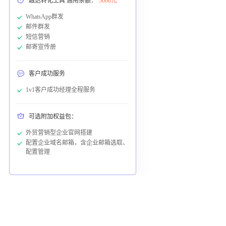
触达转化工具 通用余额：
5000元
WhatsApp群发
邮件群发
短信营销
邮寄宣传册
客户成功服务
1v1客户成功经理全程服务
可选附加权益包：
外贸营销型企业官网搭建
配置企业域名邮箱，含企业邮箱选取、
配置管理