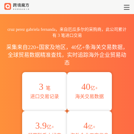
2026cruz perez gabriela
cruz perez gabriela fernanda，来自厄瓜多尔的采购商，此公司累计
有
3
笔进口交易
采集来自220+国家及地区，40亿+条海关交易数据，
全球贸易数据精准查找，实时追踪海外企业贸易动
态
3
40
笔
亿+
进口交易记录
海关交易数据
3.9
4
亿+
亿+