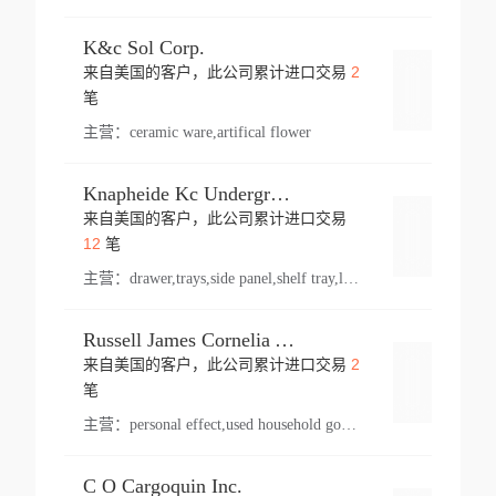
K&c Sol Corp.
2
来自美国的客户，此公司累计进口交易
登录
笔
主营：
ceramic ware,artifical flower
Knapheide Kc Underground
来自美国的客户，此公司累计进口交易
登录
12
笔
主营：
drawer,trays,side panel,shelf tray,lock drawer,panel,for vehicle,telescopic slide,drawer shelf,equipment,shelf,automotive part
Russell James Cornelia Arlington Va
2
来自美国的客户，此公司累计进口交易
登录
笔
主营：
personal effect,used household goods
C O Cargoquin Inc.