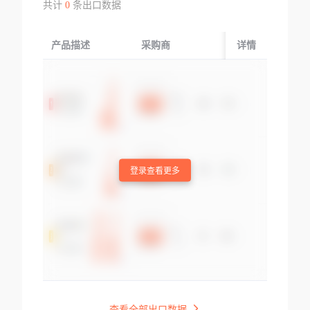
共计
0
条出口数据
产品描述
采购商
起运国/地区
详情
登录查看更多
查看全部出口数据