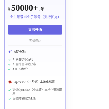
50000+
¥
/年
1个主账号+5个子账号（支持扩充）
立即开通
套餐权益
AI外贸员
AI获客模板定制
AI全托管自动获客
3000 AI积分
Openclaw（小龙虾）本地化部署
提供Openclaw（小龙虾）本地化安装部
署
安装跨境魔方skills