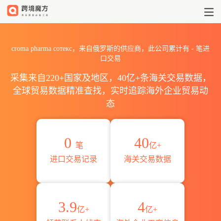
2026croma pharma соте
croma pharma сотекс，来自俄罗斯的供应商，此公司累计有
-
笔进
口交易
采集来自220+国家及地区，40亿+条海关交易数据，
全球贸易数据精准查找，实时追踪海外企业贸易动
态
0
40
笔
亿+
进口交易记录
海关交易数据
3.9
4
亿+
亿+