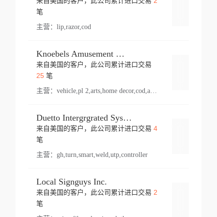
2
来自美国的客户，此公司累计进口交易
登录
笔
主营：
lip,razor,cod
Knoebels Amusement Resort
来自美国的客户，此公司累计进口交易
登录
25
笔
主营：
vehicle,pl 2,arts,home decor,cod,amusement ride,sea
Duetto Intergrgrated Systems Inc.
4
来自美国的客户，此公司累计进口交易
登录
笔
主营：
gh,turn,smart,weld,utp,controller
Local Signguys Inc.
2
来自美国的客户，此公司累计进口交易
登录
笔