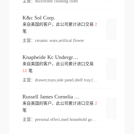
主营：
microfiber cleaning cloth
K&c Sol Corp.
2
来自美国的客户，此公司累计进口交易
登录
笔
主营：
ceramic ware,artifical flower
Knapheide Kc Underground
来自美国的客户，此公司累计进口交易
登录
12
笔
主营：
drawer,trays,side panel,shelf tray,lock drawer,panel,for vehicle,telescopic slide,drawer shelf,equipment,shelf,automotive part
Russell James Cornelia Arlington Va
2
来自美国的客户，此公司累计进口交易
登录
笔
主营：
personal effect,used household goods