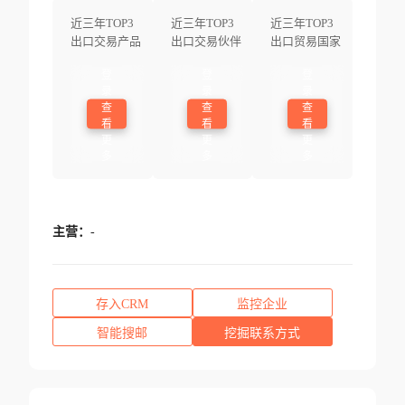
近三年TOP3
近三年TOP3
近三年TOP3
出口交易产品
出口交易伙伴
出口贸易国家
登
登
登
录
录
录
查
查
查
看
看
看
更
更
更
多
多
多
主营：
-
存入CRM
监控企业
智能搜邮
挖掘联系方式