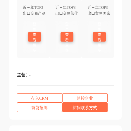
近三年TOP3
近三年TOP3
近三年TOP3
出口交易产品
出口交易伙伴
出口贸易国家
登
登
登
录
录
录
查
查
查
看
看
看
更
更
更
多
多
多
主营：
-
存入CRM
监控企业
智能搜邮
挖掘联系方式