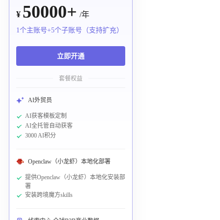
50000+
¥
/年
1个主账号+5个子账号（支持扩充）
立即开通
套餐权益
AI外贸员
AI获客模板定制
AI全托管自动获客
3000 AI积分
Openclaw（小龙虾）本地化部署
提供Openclaw（小龙虾）本地化安装部
署
安装跨境魔方skills