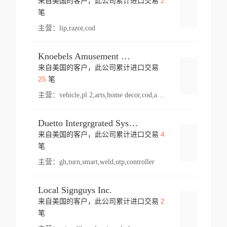
2
来自美国的客户，此公司累计进口交易
登录
笔
主营：
lip,razor,cod
Knoebels Amusement Resort
来自美国的客户，此公司累计进口交易
登录
25
笔
主营：
vehicle,pl 2,arts,home decor,cod,amusement ride,sea
Duetto Intergrgrated Systems Inc.
4
来自美国的客户，此公司累计进口交易
登录
笔
主营：
gh,turn,smart,weld,utp,controller
Local Signguys Inc.
2
来自美国的客户，此公司累计进口交易
登录
笔