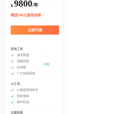
9800
/年
¥
赠送500元通用余额
立即开通
常用工具
海关数据
地图获客
不限
在线搜
广交会采购商
AI工具
AI智能营销助手
智能搜邮
邮件检测
社媒获客