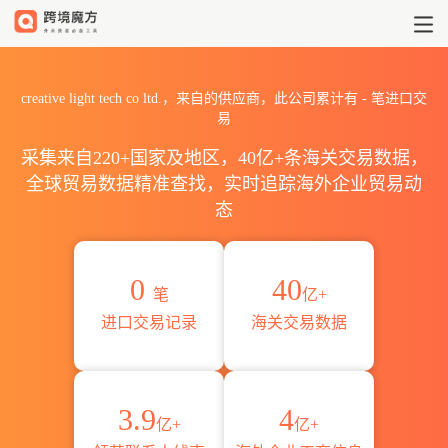
2026creative light tech 
creative light tech co ltd.，来自的供应商，此公司累计有
-
笔进口交
易
采集来自220+国家及地区，40亿+条海关交易数据，
全球贸易数据精准查找，实时追踪海外企业贸易动
态
0
40
笔
亿+
进口交易记录
海关交易数据
3.9
4
亿+
亿+