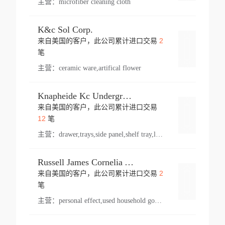
主营：
microfiber cleaning cloth
K&c Sol Corp.
2
来自美国的客户，此公司累计进口交易
登录
笔
主营：
ceramic ware,artifical flower
Knapheide Kc Underground
来自美国的客户，此公司累计进口交易
登录
12
笔
主营：
drawer,trays,side panel,shelf tray,lock drawer,panel,for vehicle,telescopic slide,drawer shelf,equipment,shelf,automotive part
Russell James Cornelia Arlington Va
2
来自美国的客户，此公司累计进口交易
登录
笔
主营：
personal effect,used household goods