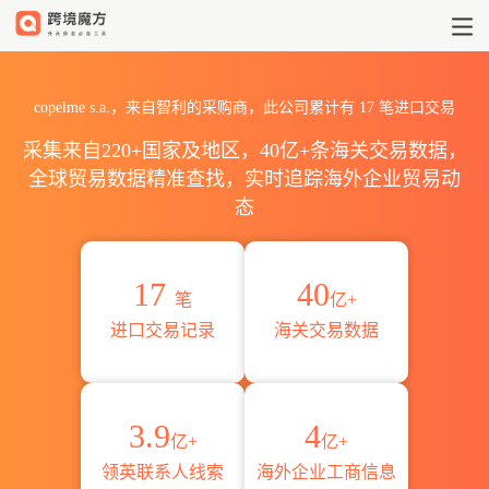
2026copelme s.a.海关进出
copelme s.a.，来自智利的采购商，此公司累计有
17
笔进口交易
采集来自220+国家及地区，40亿+条海关交易数据，
全球贸易数据精准查找，实时追踪海外企业贸易动
态
17
40
笔
亿+
进口交易记录
海关交易数据
3.9
4
亿+
亿+
领英联系人线索
海外企业工商信息