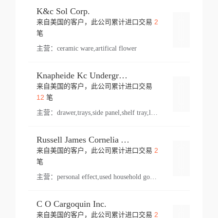
K&c Sol Corp.
2
来自美国的客户，此公司累计进口交易
登录
笔
主营：
ceramic ware,artifical flower
Knapheide Kc Underground
来自美国的客户，此公司累计进口交易
登录
12
笔
主营：
drawer,trays,side panel,shelf tray,lock drawer,panel,for vehicle,telescopic slide,drawer shelf,equipment,shelf,automotive part
Russell James Cornelia Arlington Va
2
来自美国的客户，此公司累计进口交易
登录
笔
主营：
personal effect,used household goods
C O Cargoquin Inc.
2
来自美国的客户，此公司累计进口交易