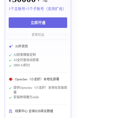
¥
/年
1个主账号+5个子账号（支持扩充）
立即开通
套餐权益
AI外贸员
AI获客模板定制
AI全托管自动获客
3000 AI积分
Openclaw（小龙虾）本地化部署
提供Openclaw（小龙虾）本地化安装部
署
安装跨境魔方skills
线索中心 全球B2B商业数据