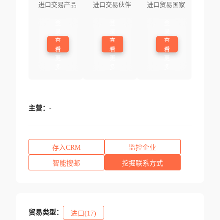
进口交易产品
进口交易伙伴
进口贸易国家
登
登
登
录
录
录
查
查
查
看
看
看
更
更
更
多
多
多
主营：
-
存入CRM
监控企业
智能搜邮
挖掘联系方式
贸易类型：
进口(17)