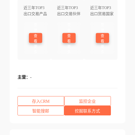
近三年TOP3
近三年TOP3
近三年TOP3
出口交易产品
出口交易伙伴
出口贸易国家
登
登
登
录
录
录
查
查
查
看
看
看
更
更
更
多
多
多
主营：
-
存入CRM
监控企业
智能搜邮
挖掘联系方式