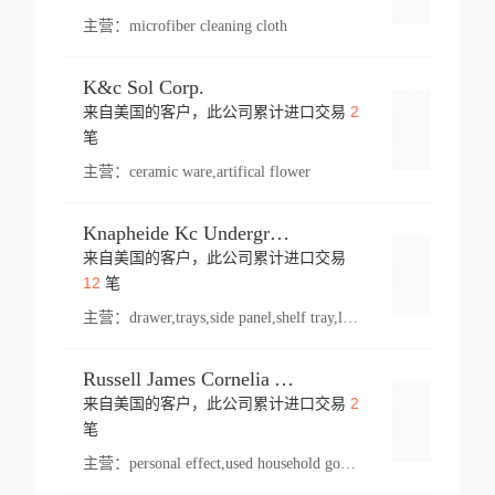
主营：
microfiber cleaning cloth
K&c Sol Corp.
2
来自美国的客户，此公司累计进口交易
登录
笔
主营：
ceramic ware,artifical flower
Knapheide Kc Underground
来自美国的客户，此公司累计进口交易
登录
12
笔
主营：
drawer,trays,side panel,shelf tray,lock drawer,panel,for vehicle,telescopic slide,drawer shelf,equipment,shelf,automotive part
Russell James Cornelia Arlington Va
2
来自美国的客户，此公司累计进口交易
登录
笔
主营：
personal effect,used household goods