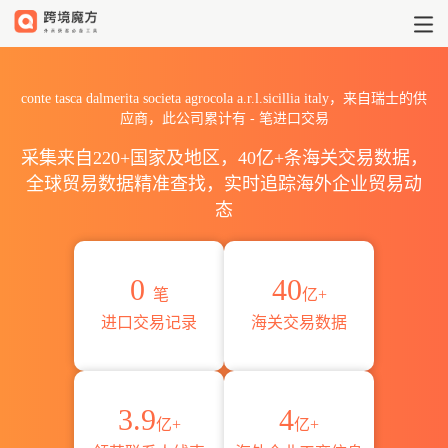
2026conte tasca dalmerita s
conte tasca dalmerita societa agrocola a.r.l.sicillia italy，来自瑞士的供
应商，此公司累计有
-
笔进口交易
采集来自220+国家及地区，40亿+条海关交易数据，
全球贸易数据精准查找，实时追踪海外企业贸易动
态
0
40
笔
亿+
进口交易记录
海关交易数据
3.9
4
亿+
亿+