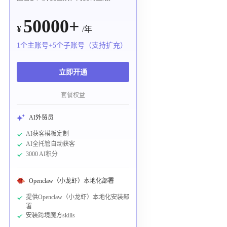
50000+
¥
/年
1个主账号+5个子账号（支持扩充）
立即开通
套餐权益
AI外贸员
AI获客模板定制
AI全托管自动获客
3000 AI积分
Openclaw（小龙虾）本地化部署
提供Openclaw（小龙虾）本地化安装部
署
安装跨境魔方skills