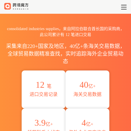
2026consolidated industr
consolidated industries supplies，来自阿拉伯联合酋长国的采购商，
此公司累计有
12
笔进口交易
采集来自220+国家及地区，40亿+条海关交易数据，
全球贸易数据精准查找，实时追踪海外企业贸易动
态
12
40
笔
亿+
进口交易记录
海关交易数据
3.9
4
亿+
亿+