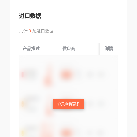
进口数据
共计
0
条进口数据
产品描述
供应商
起运国/地区
详情
登录查看更多