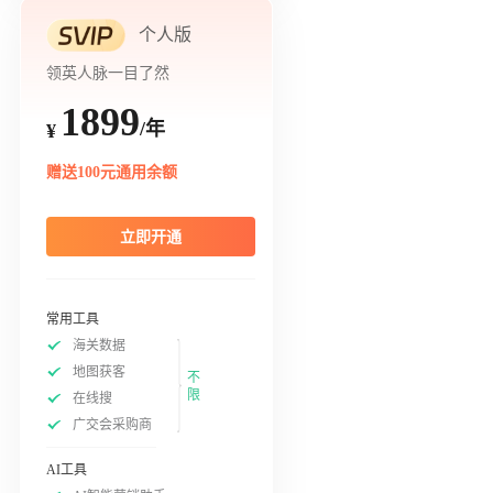
个人版
领英人脉一目了然
1899
/年
¥
赠送100元通用余额
立即开通
常用工具
海关数据
地图获客
不
限
在线搜
广交会采购商
AI工具