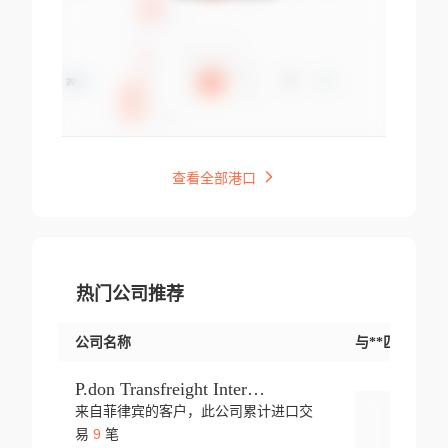
查看全部港口
热门公司推荐
公司名称
与**匹配交易
P.don Transfreight International
来自菲律宾的客户，此公司累计进口交
登录
9
易
笔