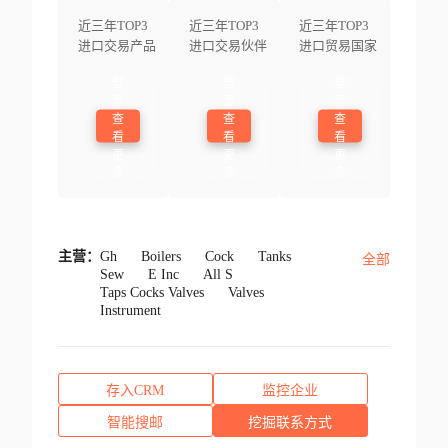
近三年TOP3
近三年TOP3
近三年TOP3
进口交易产品
进口交易伙伴
进口贸易国家
登
登
登
录
录
录
查
查
查
看
看
看
更
更
更
多
多
多
主营：
Gh
Boilers
Cock
Tanks
全部
Sew
E Inc
All S
Taps Cocks Valves
Valves
Instrument
存入CRM
监控企业
智能搜邮
挖掘联系方式