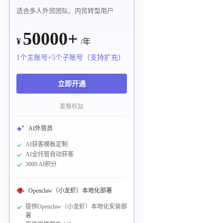
适合多人外贸团队、内贸转型用户
50000+
¥
/年
1个主账号+5个子账号（支持扩充）
立即开通
套餐权益
AI外贸员
AI获客模板定制
AI全托管自动获客
3000 AI积分
Openclaw（小龙虾）本地化部署
提供Openclaw（小龙虾）本地化安装部
署