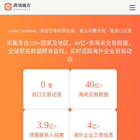
2026conley brandon海关
conley brandon，来自日本的供应商，此公司累计有
-
笔进口交易
采集来自220+国家及地区，40亿+条海关交易数据，
全球贸易数据精准查找，实时追踪海外企业贸易动
态
0
40
笔
亿+
进口交易记录
海关交易数据
3.9
4
亿+
亿+
领英联系人线索
海外企业工商信息