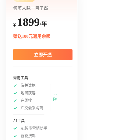
领英人脉一目了然
1899
/年
¥
赠送100元通用余额
立即开通
常用工具
海关数据
地图获客
不
限
在线搜
广交会采购商
AI工具
AI智能营销助手
智能搜邮