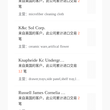
2
来自美国的客户，此公司累计进口交易
登录
笔
主营：
microfiber cleaning cloth
K&c Sol Corp.
2
来自美国的客户，此公司累计进口交易
登录
笔
主营：
ceramic ware,artifical flower
Knapheide Kc Underground
来自美国的客户，此公司累计进口交易
登录
12
笔
主营：
drawer,trays,side panel,shelf tray,lock drawer,panel,for vehicle,telescopic slide,drawer shelf,equipment,shelf,automotive part
Russell James Cornelia Arlington Va
2
来自美国的客户，此公司累计进口交易
登录
笔