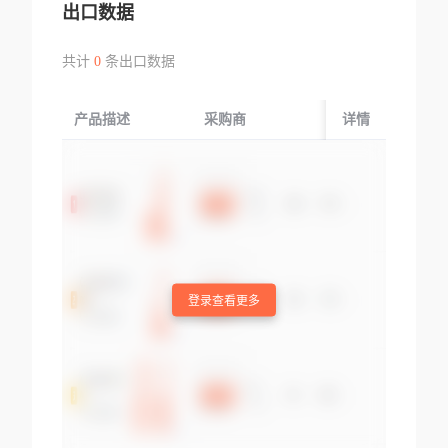
出口数据
共计
0
条出口数据
产品描述
采购商
起运国/地区
详情
登录查看更多