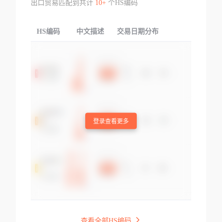
出口贸易匹配到共计
10+
个HS编码
HS编码
中文描述
交易日期分布
TOP
登录查看更多
查看全部HS编码