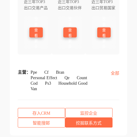
近三年TOP3
近三年TOP3
近三年TOP3
出口交易产品
出口交易伙伴
出口贸易国家
登
登
登
录
录
录
查
查
查
看
看
看
更
更
更
多
多
多
主营：
Ppe
Cf
Bran
全部
Personal Effect
Qe
Count
Cod
Ps3
Household Good
Van
存入CRM
监控企业
智能搜邮
挖掘联系方式