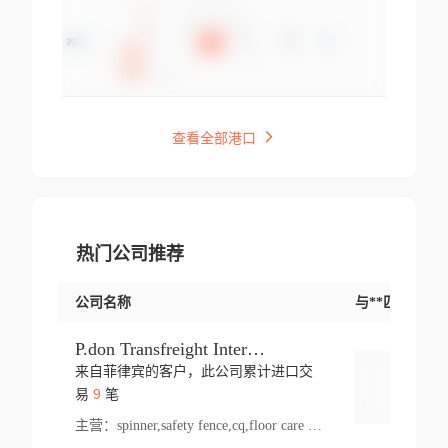
查看全部港口
热门公司推荐
公司名称
与**匹配交易
P.don Transfreight International
来自菲律宾的客户，此公司累计进口交
登录
9
易
笔
主营：
spinner,safety fence,cq,floor care machine,cargo,welded steel,web,essential,ratchet tie down,contact email,creatine monohydrate,x 50,bag,paper cups lid,erti,500 c,plush toy,steel wire,webbing,otr tyre,s8,food packaging,edmonton,quad,pc,floor cleaner,carton paper cup,wood pack,auto par,bar chair,oven,fitness products,leisure chair,canada,bicycle,rovin,pickup truck,rat,cover,carton,plastic lid,battery,ride on car,oil gas well,hat,pet cage,n tr,ionic,shoes tel,acrylic bathtub,microvit,fans,lumen,wheels,gin,tdr,tpo,llysine,hot,bur,bonnell spring,g class,dumbbell,condenser,s5,cleaner vacuum,d fence,board,wood,promi,swir,ail,orchard,mattres,cash,microfiber bathrobe,vacuum cleaner floor,access door,pad,wood packing,carton toy,gas well,cotton,freight prepaid,sga,heat exchange,mat,psn,al em,glc,lifting table,cod,plastic shell,wire po,foam,ladies knitted dress,rim,a1,roller,spare part,t 80,waterproof terminal,barbell set,vehicle,bicycle tire,go game,led light,computer chair,block mesh,stainless steel,ape,steel wire rope,carton paper box,ladies knitted pullover,threonine feed grade,electrical appliance,eyebolt,casing,rubber duck,ball,8 port,pet bottle,box steel,scaffolding parts,packing material,na e,polyester knit,blouse,d jack,vacuum flask,lip,aite,fruit plate,steel frame,sealing,mesh,s14,textile,office chair,pendant light,jet,bar stool,furniture,aluminium,wallet,carton pot,tool box,brand new tire,brightway,tria,strea,prop,fishing products,car bumper,butter,fog lamp cover,yofc,tableware,plastic,plastic bottle spray,fireplace,natural stone products,t sp,pullover,aluminium pan,massage product,spotlight,finned tube bundle,table,wood stick,high pressure cleaner,auto part,welded wire mesh,chinese medicine,mater,tsc,sea,cable,glove,supplies,kelvin,sacom,hot dipped galvanized steel pipe,ring wire,pright,rush,ion,paper bag,ring,cup sleeve,oil,gmh,car step,cabinet,leisure table,ladies knit top,sol,electric bicycle,pera,feed grade,air purifier,stanc,storage box,no wooden,pdo,iu,aluminium sheet,k2,p1,s 50,dj,vacuum cleaner,nylon bag,insulat,power,cleaner,hpa,molded,control arm,import,octg,s 99,tablecloth,screw,flail mower,dining chair,l ap,butyl inner tube,ppo,20 sp,wire lock accessories,mattress fabric,kitchen,s7,frame,steel,carton plastic,ipm,electrical cabinet,wear strip,racks,brand tire,tin,packaging material,ys,anji,ceramics product,metal furniture,sebacic acid,umber,flap,ladies knitted,bun pan,chemical substance,lusin,country of origin,edt,unica,stainless steel wire,weld,dire,ai r,poncho,toy car,chemical,t code,s corporation,oem,chinese herb,fly,hydrochloride,ppe,grille,lifting,socks,lighting,ale,unit,hood,stud,aircool,s glass fiber,brass valve valve,tssu,cotton bag,aka,gh,slusher,sporting good,bar stools,n steel,nonwoven bag,essar,ladies knitted skirt,light mouse,drilling,spin bike,sling,insulation tubing,string wound filter cartridge,door frame,u post,optical fibre cable,glass,md,kumho,synthetic grass,shoes,cific,mobil,carton box,fence panel,new tire,chi