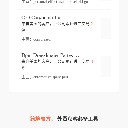
主营：
personal effect,used household goods
C O Cargoquin Inc.
2
来自美国的客户，此公司累计进口交易
登录
笔
主营：
compressor
Dpm Draexlmaier Partes Automotrices Corr Ind Huejotzingo
3
来自美国的客户，此公司累计进口交易
登录
笔
主营：
automotive spare part
跨境魔方，
外贸获客必备工具