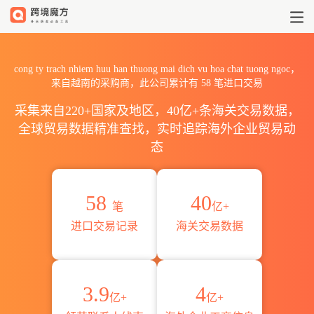
2026cong ty trach nhiem hu
cong ty trach nhiem huu han thuong mai dich vu hoa chat tuong ngoc，
来自越南的采购商，此公司累计有
58
笔进口交易
采集来自220+国家及地区，40亿+条海关交易数据，
全球贸易数据精准查找，实时追踪海外企业贸易动
态
58
40
笔
亿+
进口交易记录
海关交易数据
3.9
4
亿+
亿+