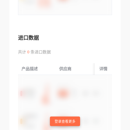
进口数据
共计
0
条进口数据
产品描述
供应商
起运国/地区
详情
登录查看更多