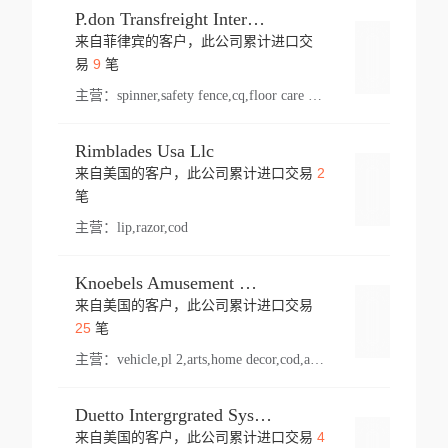
P.don Transfreight International
来自菲律宾的客户，此公司累计进口交
登录
9
易
笔
主营：
spinner,safety fence,cq,floor care machine,cargo,welded steel,web,essential,ratchet tie down,contact email,creatine monohydrate,x 50,bag,paper cups lid,erti,500 c,plush toy,steel wire,webbing,otr tyre,s8,food packaging,edmonton,quad,pc,floor cleaner,carton paper cup,wood pack,auto par,bar chair,oven,fitness products,leisure chair,canada,bicycle,rovin,pickup truck,rat,cover,carton,plastic lid,battery,ride on car,oil gas well,hat,pet cage,n tr,ionic,shoes tel,acrylic bathtub,microvit,fans,lumen,wheels,gin,tdr,tpo,llysine,hot,bur,bonnell spring,g class,dumbbell,condenser,s5,cleaner vacuum,d fence,board,wood,promi,swir,ail,orchard,mattres,cash,microfiber bathrobe,vacuum cleaner floor,access door,pad,wood packing,carton toy,gas well,cotton,freight prepaid,sga,heat exchange,mat,psn,al em,glc,lifting table,cod,plastic shell,wire po,foam,ladies knitted dress,rim,a1,roller,spare part,t 80,waterproof terminal,barbell set,vehicle,bicycle tire,go game,led light,computer chair,block mesh,stainless steel,ape,steel wire rope,carton paper box,ladies knitted pullover,threonine feed grade,electrical appliance,eyebolt,casing,rubber duck,ball,8 port,pet bottle,box steel,scaffolding parts,packing material,na e,polyester knit,blouse,d jack,vacuum flask,lip,aite,fruit plate,steel frame,sealing,mesh,s14,textile,office chair,pendant light,jet,bar stool,furniture,aluminium,wallet,carton pot,tool box,brand new tire,brightway,tria,strea,prop,fishing products,car bumper,butter,fog lamp cover,yofc,tableware,plastic,plastic bottle spray,fireplace,natural stone products,t sp,pullover,aluminium pan,massage product,spotlight,finned tube bundle,table,wood stick,high pressure cleaner,auto part,welded wire mesh,chinese medicine,mater,tsc,sea,cable,glove,supplies,kelvin,sacom,hot dipped galvanized steel pipe,ring wire,pright,rush,ion,paper bag,ring,cup sleeve,oil,gmh,car step,cabinet,leisure table,ladies knit top,sol,electric bicycle,pera,feed grade,air purifier,stanc,storage box,no wooden,pdo,iu,aluminium sheet,k2,p1,s 50,dj,vacuum cleaner,nylon bag,insulat,power,cleaner,hpa,molded,control arm,import,octg,s 99,tablecloth,screw,flail mower,dining chair,l ap,butyl inner tube,ppo,20 sp,wire lock accessories,mattress fabric,kitchen,s7,frame,steel,carton plastic,ipm,electrical cabinet,wear strip,racks,brand tire,tin,packaging material,ys,anji,ceramics product,metal furniture,sebacic acid,umber,flap,ladies knitted,bun pan,chemical substance,lusin,country of origin,edt,unica,stainless steel wire,weld,dire,ai r,poncho,toy car,chemical,t code,s corporation,oem,chinese herb,fly,hydrochloride,ppe,grille,lifting,socks,lighting,ale,unit,hood,stud,aircool,s glass fiber,brass valve valve,tssu,cotton bag,aka,gh,slusher,sporting good,bar stools,n steel,nonwoven bag,essar,ladies knitted skirt,light mouse,drilling,spin bike,sling,insulation tubing,string wound filter cartridge,door frame,u post,optical fibre cable,glass,md,kumho,synthetic grass,shoes,cific,mobil,carton box,fence panel,new tire,chi
Rimblades Usa Llc
2
来自美国的客户，此公司累计进口交易
登录
笔
主营：
lip,razor,cod
Knoebels Amusement Resort
来自美国的客户，此公司累计进口交易
登录
25
笔
主营：
vehicle,pl 2,arts,home decor,cod,amusement ride,sea
Duetto Intergrgrated Systems Inc.
4
来自美国的客户，此公司累计进口交易