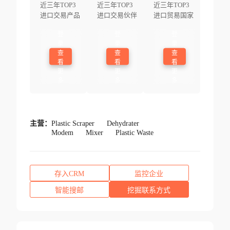
近三年TOP3
近三年TOP3
近三年TOP3
进口交易产品
进口交易伙伴
进口贸易国家
登
登
登
录
录
录
查
查
查
看
看
看
更
更
更
多
多
多
主营：
Plastic Scraper
Dehydrater
Modem
Mixer
Plastic Waste
存入CRM
监控企业
智能搜邮
挖掘联系方式