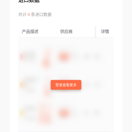
进口数据
共计
0
条进口数据
产品描述
供应商
起运国/地区
详情
登录查看更多