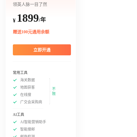
领英人脉一目了然
1899
/年
¥
赠送100元通用余额
立即开通
常用工具
海关数据
地图获客
不
限
在线搜
广交会采购商
AI工具
AI智能营销助手
智能搜邮
邮件检测