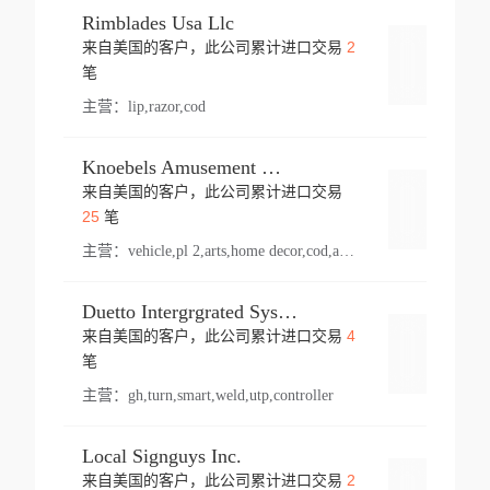
Rimblades Usa Llc
2
来自美国的客户，此公司累计进口交易
登录
笔
主营：
lip,razor,cod
Knoebels Amusement Resort
来自美国的客户，此公司累计进口交易
登录
25
笔
主营：
vehicle,pl 2,arts,home decor,cod,amusement ride,sea
Duetto Intergrgrated Systems Inc.
4
来自美国的客户，此公司累计进口交易
登录
笔
主营：
gh,turn,smart,weld,utp,controller
Local Signguys Inc.
2
来自美国的客户，此公司累计进口交易