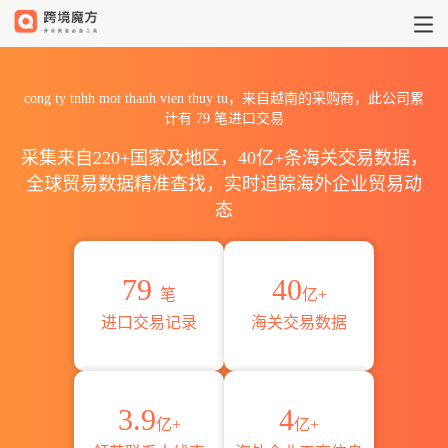
2026cong ty tnhh mot tha
cong ty tnhh mot thanh vien thuy tu，来自越南的采购商，此公司累
计有
79
笔进口交易
采集来自220+国家及地区，40亿+条海关交易数据，
全球贸易数据精准查找，实时追踪海外企业贸易动
态
79
40
笔
亿+
进口交易记录
海关交易数据
3.9
4
亿+
亿+