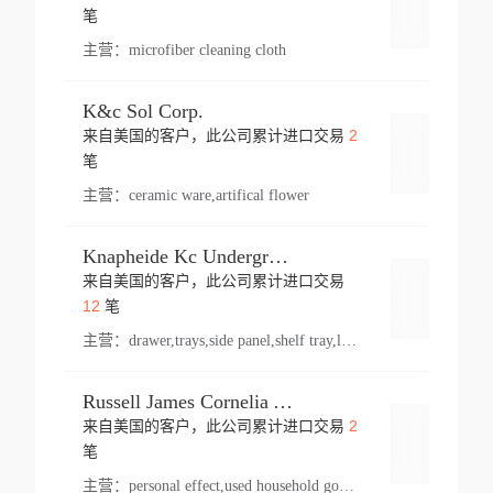
登录
笔
主营：
microfiber cleaning cloth
K&c Sol Corp.
2
来自美国的客户，此公司累计进口交易
登录
笔
主营：
ceramic ware,artifical flower
Knapheide Kc Underground
来自美国的客户，此公司累计进口交易
登录
12
笔
主营：
drawer,trays,side panel,shelf tray,lock drawer,panel,for vehicle,telescopic slide,drawer shelf,equipment,shelf,automotive part
Russell James Cornelia Arlington Va
2
来自美国的客户，此公司累计进口交易
登录
笔
主营：
personal effect,used household goods