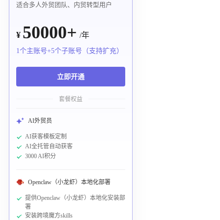
适合多人外贸团队、内贸转型用户
50000+
¥
/年
1个主账号+5个子账号（支持扩充）
立即开通
套餐权益
AI外贸员
AI获客模板定制
AI全托管自动获客
3000 AI积分
Openclaw（小龙虾）本地化部署
提供Openclaw（小龙虾）本地化安装部
署
安装跨境魔方skills