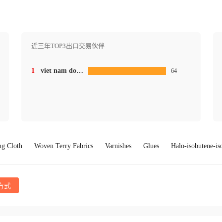
近三年TOP3出口交易伙伴
1
viet nam dona orient co co.ltd.
64
ing Cloth
Woven Terry Fabrics
Varnishes
Glues
Halo-isobutene-is
方式