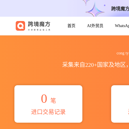
跨境魔
首页
AI外贸员
Whats
2026cong ty tnhh dong ph
cong 
采集来自220+国家及地
0
笔
进口交易记录