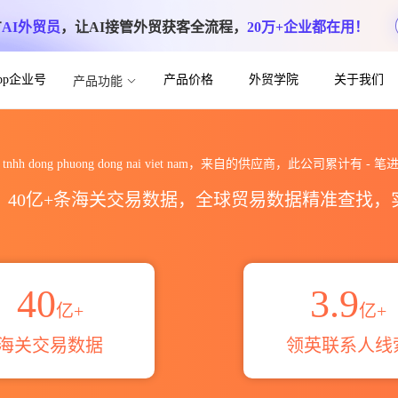
方
AI外贸员
，让AI接管外贸获客全流程，
20万+企业都在用！
App企业号
产品价格
外贸学院
关于我们
产品功能
uong dong nai viet nam海关进
ty tnhh dong phuong dong nai viet nam，来自的供应商，此公司累计有
-
笔进
区，40亿+条海关交易数据，全球贸易数据精准查找
40
3.9
亿+
亿+
海关交易数据
领英联系人线