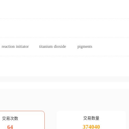
reaction initiator
titanium dioxide
pigments
交易数量
交易次数
374040
64