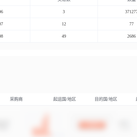
06
3
37127
07
12
77
08
49
2686
采购商
起运国/地区
目的国/地区