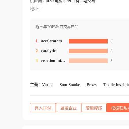
供应商，此公司累计 进口有
-
笔交易
地址：-
近三年TOP3出口交易产品
1
accelerators
8
2
catalytic
8
3
reaction initiator
8
主营：
Vitriol
Sour Smoke
Boxes
Textile Insulat
存入CRM
监控企业
智能搜邮
挖掘联系