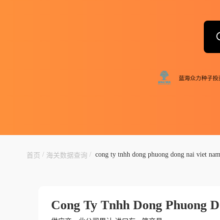
/
/
cong ty tnhh dong phuong dong nai viet na
首页
海关数据查询