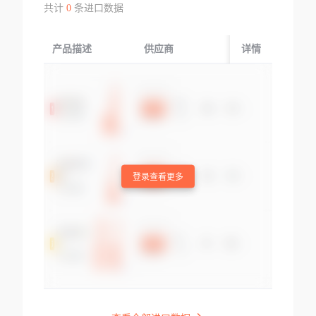
共计
0
条进口数据
产品描述
供应商
起运国/地区
详情
登录查看更多