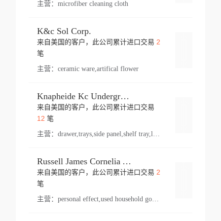
主营：
microfiber cleaning cloth
K&c Sol Corp.
2
来自美国的客户，此公司累计进口交易
登录
笔
主营：
ceramic ware,artifical flower
Knapheide Kc Underground
来自美国的客户，此公司累计进口交易
登录
12
笔
主营：
drawer,trays,side panel,shelf tray,lock drawer,panel,for vehicle,telescopic slide,drawer shelf,equipment,shelf,automotive part
Russell James Cornelia Arlington Va
2
来自美国的客户，此公司累计进口交易
登录
笔
主营：
personal effect,used household goods