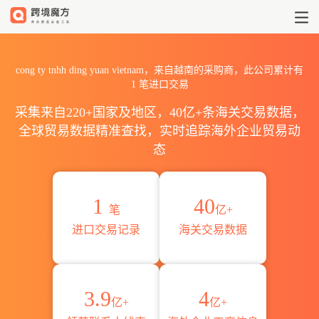
2026cong ty tnhh ding y
cong ty tnhh ding yuan vietnam，来自越南的采购商，此公司累计有
1
笔进口交易
采集来自220+国家及地区，40亿+条海关交易数据，
全球贸易数据精准查找，实时追踪海外企业贸易动
态
1
40
笔
亿+
进口交易记录
海关交易数据
3.9
4
亿+
亿+