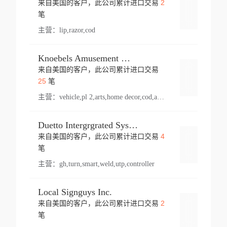
2
来自美国的客户，此公司累计进口交易
登录
笔
主营：
lip,razor,cod
Knoebels Amusement Resort
来自美国的客户，此公司累计进口交易
登录
25
笔
主营：
vehicle,pl 2,arts,home decor,cod,amusement ride,sea
Duetto Intergrgrated Systems Inc.
4
来自美国的客户，此公司累计进口交易
登录
笔
主营：
gh,turn,smart,weld,utp,controller
Local Signguys Inc.
2
来自美国的客户，此公司累计进口交易
登录
笔