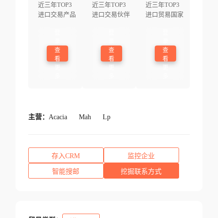
近三年TOP3
近三年TOP3
近三年TOP3
进口交易产品
进口交易伙伴
进口贸易国家
登
登
登
录
录
录
查
查
查
看
看
看
更
更
更
多
多
多
主营：
Acacia
Mah
Lp
存入CRM
监控企业
智能搜邮
挖掘联系方式