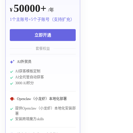
50000+
¥
/年
1个主账号+5个子账号（支持扩充）
立即开通
套餐权益
AI外贸员
AI获客模板定制
AI全托管自动获客
3000 AI积分
Openclaw（小龙虾）本地化部署
提供Openclaw（小龙虾）本地化安装部
署
安装跨境魔方skills