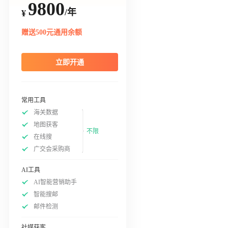
9800
/年
¥
赠送500元通用余额
立即开通
常用工具
海关数据
地图获客
不限
在线搜
广交会采购商
AI工具
AI智能营销助手
智能搜邮
邮件检测
社媒获客