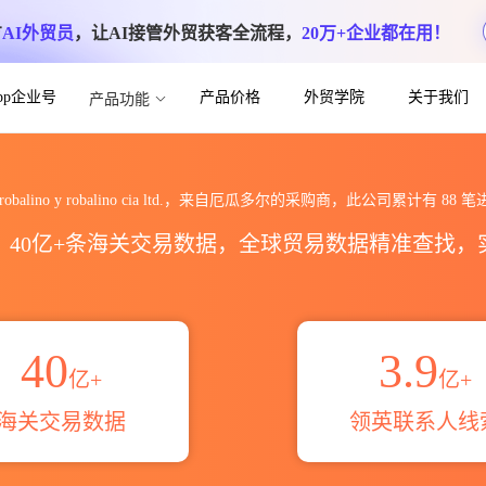
方
AI外贸员
，让AI接管外贸获客全流程，
20万+企业都在用！
App企业号
产品价格
外贸学院
关于我们
产品功能
obalino cia ltd.海关进出口数据统计
cs robalino y robalino cia ltd.，来自厄瓜多尔的采购商，此公司累计有
88
笔
区，40亿+条海关交易数据，全球贸易数据精准查找
40
3.9
亿+
亿+
海关交易数据
领英联系人线