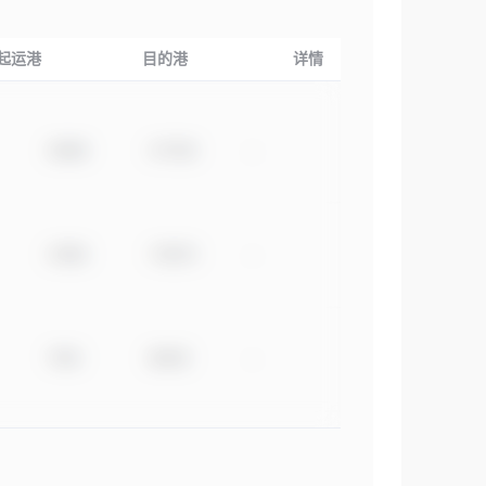
起运港
目的港
详情