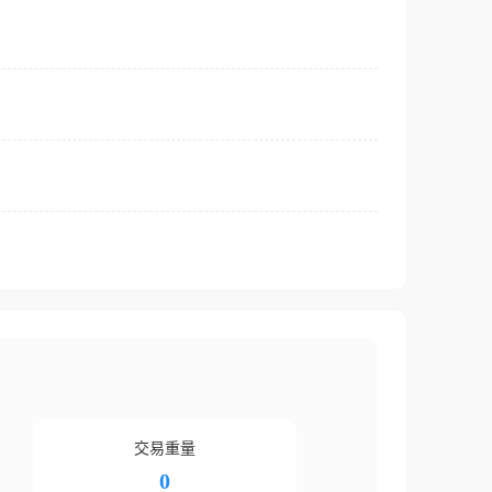
交易重量
0