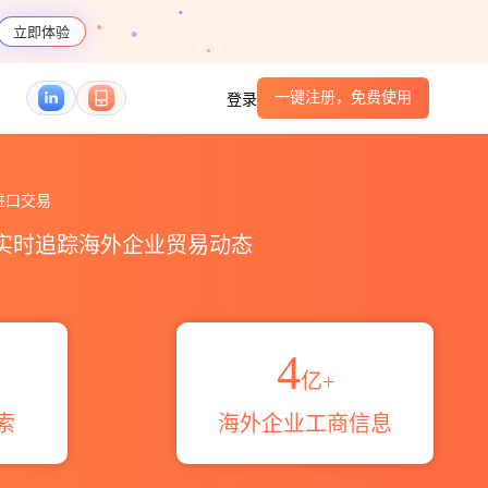
立即体验
一键注册，免费使用
登录
_贸易概览_贸易区域伙伴_HS编码港口_跨境魔方
进口交易
，实时追踪海外企业贸易动态
4
亿+
索
海外企业工商信息