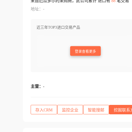
来自厄瓜多尔的采购商，此公司累计 进口有
88
笔交易
地址：-
近三年TOP3进口交易产品
登录查看更多
主营：
-
存入CRM
监控企业
智能搜邮
挖掘联系