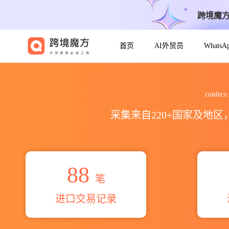
跨境魔
首页
AI外贸员
Whats
2026confecs robalino y r
confe
采集来自220+国家及地
88
笔
进口交易记录