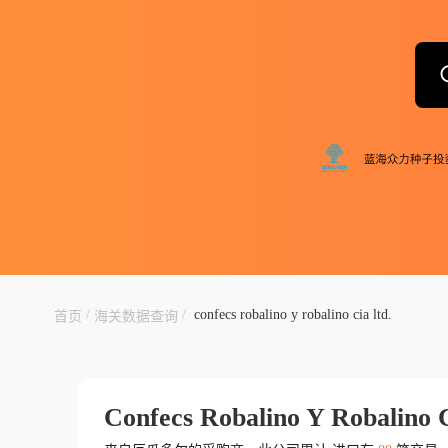
/
/
confecs robalino y robalino cia ltd.
首页
海关数据查询
Confecs Robalino Y Robalino C