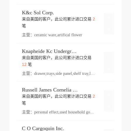
K&c Sol Corp.
2
来自美国的客户，此公司累计进口交易
登录
笔
主营：
ceramic ware,artifical flower
Knapheide Kc Underground
来自美国的客户，此公司累计进口交易
登录
12
笔
主营：
drawer,trays,side panel,shelf tray,lock drawer,panel,for vehicle,telescopic slide,drawer shelf,equipment,shelf,automotive part
Russell James Cornelia Arlington Va
2
来自美国的客户，此公司累计进口交易
登录
笔
主营：
personal effect,used household goods
C O Cargoquin Inc.