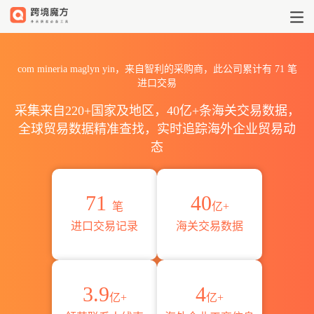
2026com mineria maglyn
com mineria maglyn yin，来自智利的采购商，此公司累计有
71
笔
进口交易
采集来自220+国家及地区，40亿+条海关交易数据，
全球贸易数据精准查找，实时追踪海外企业贸易动
态
71
40
笔
亿+
进口交易记录
海关交易数据
3.9
4
亿+
亿+