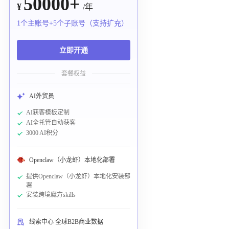
50000+
¥
/年
1个主账号+5个子账号（支持扩充）
立即开通
套餐权益
AI外贸员
AI获客模板定制
AI全托管自动获客
3000 AI积分
Openclaw（小龙虾）本地化部署
提供Openclaw（小龙虾）本地化安装部
署
安装跨境魔方skills
线索中心 全球B2B商业数据