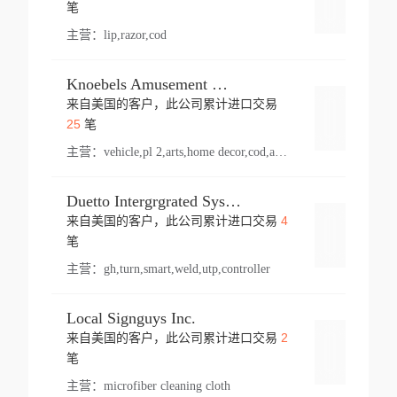
登录
笔
主营：
lip,razor,cod
Knoebels Amusement Resort
来自美国的客户，此公司累计进口交易
登录
25
笔
主营：
vehicle,pl 2,arts,home decor,cod,amusement ride,sea
Duetto Intergrgrated Systems Inc.
4
来自美国的客户，此公司累计进口交易
登录
笔
主营：
gh,turn,smart,weld,utp,controller
Local Signguys Inc.
2
来自美国的客户，此公司累计进口交易
登录
笔
主营：
microfiber cleaning cloth