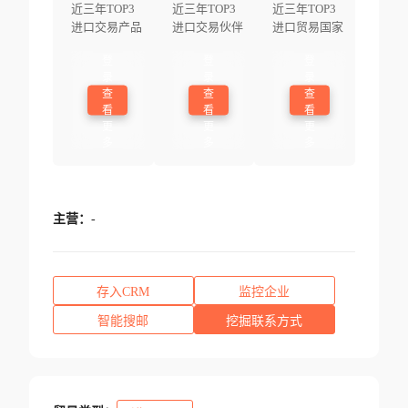
近三年TOP3
近三年TOP3
近三年TOP3
进口交易产品
进口交易伙伴
进口贸易国家
登
登
登
录
录
录
查
查
查
看
看
看
更
更
更
多
多
多
主营：
-
存入CRM
监控企业
智能搜邮
挖掘联系方式