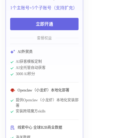
1个主账号+5个子账号（支持扩充）
立即开通
套餐权益
AI外贸员
AI获客模板定制
AI全托管自动获客
3000 AI积分
Openclaw（小龙虾）本地化部署
提供Openclaw（小龙虾）本地化安装部
署
安装跨境魔方skills
线索中心 全球B2B商业数据
海关数据