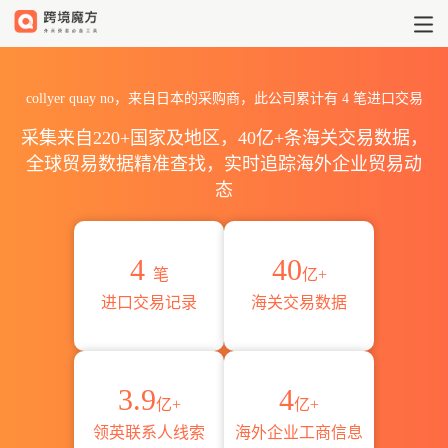
2026collyer quay no海关
collyer quay no，来自日本的采购商，此公司累计有
4
笔进口交易
采集来自220+国家及地区，40亿+条海关交易数据，
全球贸易数据精准查找，实时追踪海外企业贸易动
态
4
40
笔
亿+
进口交易记录
海关交易数据
3.9
4
亿+
亿+
领英联系人线索
海外企业工商信息