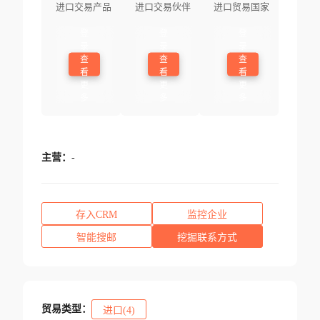
进口交易产品
进口交易伙伴
进口贸易国家
登
登
登
录
录
录
查
查
查
看
看
看
更
更
更
多
多
多
主营：
-
存入CRM
监控企业
智能搜邮
挖掘联系方式
贸易类型：
进口(4)