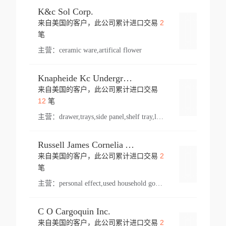
K&c Sol Corp.
2
来自美国的客户，此公司累计进口交易
登录
笔
主营：
ceramic ware,artifical flower
Knapheide Kc Underground
来自美国的客户，此公司累计进口交易
登录
12
笔
主营：
drawer,trays,side panel,shelf tray,lock drawer,panel,for vehicle,telescopic slide,drawer shelf,equipment,shelf,automotive part
Russell James Cornelia Arlington Va
2
来自美国的客户，此公司累计进口交易
登录
笔
主营：
personal effect,used household goods
C O Cargoquin Inc.
2
来自美国的客户，此公司累计进口交易