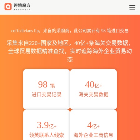
2026coffedivians llp海
coffedivians llp，来自的采购商，此公司累计有
98
笔进口交易
采集来自220+国家及地区，40亿+条海关交易数据，
全球贸易数据精准查找，实时追踪海外企业贸易动
态
98
40
笔
亿+
进口交易记录
海关交易数据
3.9
4
亿+
亿+
领英联系人线索
海外企业工商信息