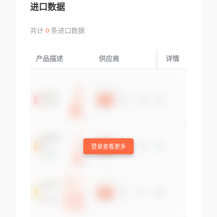
进口数据
共计
0
条进口数据
产品描述
供应商
起运国/地区
详情
登录查看更多