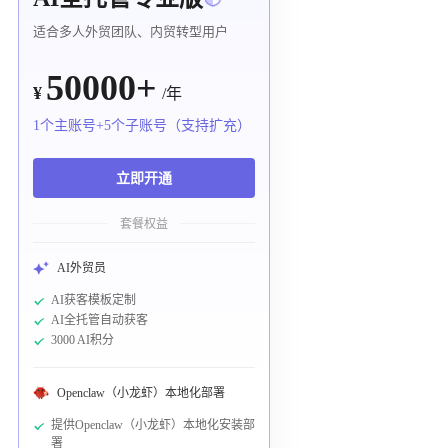
适合多人外贸团队、内贸转型用户
50000+
¥
/年
1个主账号+5个子账号（支持扩充）
立即开通
套餐权益
AI外贸员
AI获客模板定制
AI全托管自动获客
3000 AI积分
Openclaw（小龙虾）本地化部署
提供Openclaw（小龙虾）本地化安装部
署