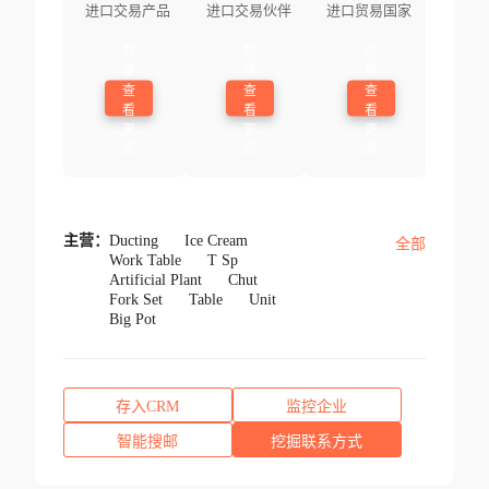
进口交易产品
进口交易伙伴
进口贸易国家
登
登
登
录
录
录
查
查
查
看
看
看
更
更
更
多
多
多
主营：
Ducting
Ice Cream
全部
Work Table
T Sp
Artificial Plant
Chut
Fork Set
Table
Unit
Big Pot
存入CRM
监控企业
智能搜邮
挖掘联系方式