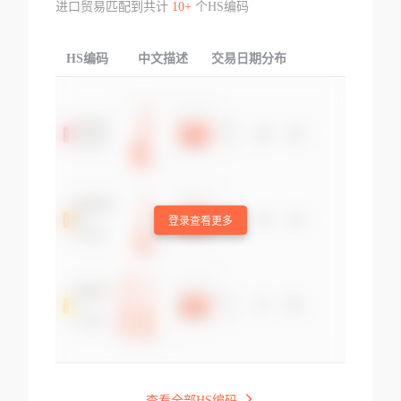
进口贸易匹配到共计
10+
个HS编码
HS编码
中文描述
交易日期分布
TOP
登录查看更多
查看全部HS编码