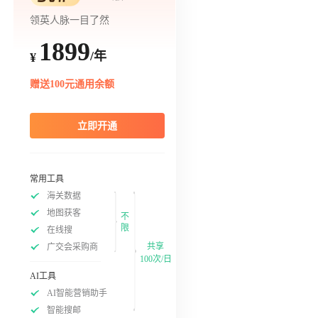
领英人脉一目了然
1899
/年
¥
赠送100元通用余额
立即开通
常用工具
海关数据
地图获客
不
限
在线搜
共享
广交会采购商
100次/日
AI工具
AI智能营销助手
智能搜邮