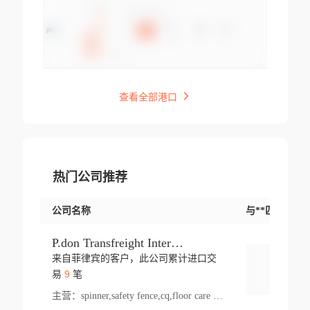
查看全部港口
热门公司推荐
公司名称
与**匹配交易
P.don Transfreight International
来自菲律宾的客户，此公司累计进口交
登录
9
易
笔
主营：
spinner,safety fence,cq,floor care machine,cargo,welded steel,web,essential,ratchet tie down,contact email,creatine monohydrate,x 50,bag,paper cups lid,erti,500 c,plush toy,steel wire,webbing,otr tyre,s8,food packaging,edmonton,quad,pc,floor cleaner,carton paper cup,wood pack,auto par,bar chair,oven,fitness products,leisure chair,canada,bicycle,rovin,pickup truck,rat,cover,carton,plastic lid,battery,ride on car,oil gas well,hat,pet cage,n tr,ionic,shoes tel,acrylic bathtub,microvit,fans,lumen,wheels,gin,tdr,tpo,llysine,hot,bur,bonnell spring,g class,dumbbell,condenser,s5,cleaner vacuum,d fence,board,wood,promi,swir,ail,orchard,mattres,cash,microfiber bathrobe,vacuum cleaner floor,access door,pad,wood packing,carton toy,gas well,cotton,freight prepaid,sga,heat exchange,mat,psn,al em,glc,lifting table,cod,plastic shell,wire po,foam,ladies knitted dress,rim,a1,roller,spare part,t 80,waterproof terminal,barbell set,vehicle,bicycle tire,go game,led light,computer chair,block mesh,stainless steel,ape,steel wire rope,carton paper box,ladies knitted pullover,threonine feed grade,electrical appliance,eyebolt,casing,rubber duck,ball,8 port,pet bottle,box steel,scaffolding parts,packing material,na e,polyester knit,blouse,d jack,vacuum flask,lip,aite,fruit plate,steel frame,sealing,mesh,s14,textile,office chair,pendant light,jet,bar stool,furniture,aluminium,wallet,carton pot,tool box,brand new tire,brightway,tria,strea,prop,fishing products,car bumper,butter,fog lamp cover,yofc,tableware,plastic,plastic bottle spray,fireplace,natural stone products,t sp,pullover,aluminium pan,massage product,spotlight,finned tube bundle,table,wood stick,high pressure cleaner,auto part,welded wire mesh,chinese medicine,mater,tsc,sea,cable,glove,supplies,kelvin,sacom,hot dipped galvanized steel pipe,ring wire,pright,rush,ion,paper bag,ring,cup sleeve,oil,gmh,car step,cabinet,leisure table,ladies knit top,sol,electric bicycle,pera,feed grade,air purifier,stanc,storage box,no wooden,pdo,iu,aluminium sheet,k2,p1,s 50,dj,vacuum cleaner,nylon bag,insulat,power,cleaner,hpa,molded,control arm,import,octg,s 99,tablecloth,screw,flail mower,dining chair,l ap,butyl inner tube,ppo,20 sp,wire lock accessories,mattress fabric,kitchen,s7,frame,steel,carton plastic,ipm,electrical cabinet,wear strip,racks,brand tire,tin,packaging material,ys,anji,ceramics product,metal furniture,sebacic acid,umber,flap,ladies knitted,bun pan,chemical substance,lusin,country of origin,edt,unica,stainless steel wire,weld,dire,ai r,poncho,toy car,chemical,t code,s corporation,oem,chinese herb,fly,hydrochloride,ppe,grille,lifting,socks,lighting,ale,unit,hood,stud,aircool,s glass fiber,brass valve valve,tssu,cotton bag,aka,gh,slusher,sporting good,bar stools,n steel,nonwoven bag,essar,ladies knitted skirt,light mouse,drilling,spin bike,sling,insulation tubing,string wound filter cartridge,door frame,u post,optical fibre cable,glass,md,kumho,synthetic grass,shoes,cific,mobil,carton box,fence panel,new tire,chi