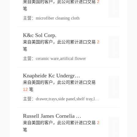
2
来自美国的客户，此公司累计进口交易
登录
笔
主营：
microfiber cleaning cloth
K&c Sol Corp.
2
来自美国的客户，此公司累计进口交易
登录
笔
主营：
ceramic ware,artifical flower
Knapheide Kc Underground
来自美国的客户，此公司累计进口交易
登录
12
笔
主营：
drawer,trays,side panel,shelf tray,lock drawer,panel,for vehicle,telescopic slide,drawer shelf,equipment,shelf,automotive part
Russell James Cornelia Arlington Va
2
来自美国的客户，此公司累计进口交易
登录
笔