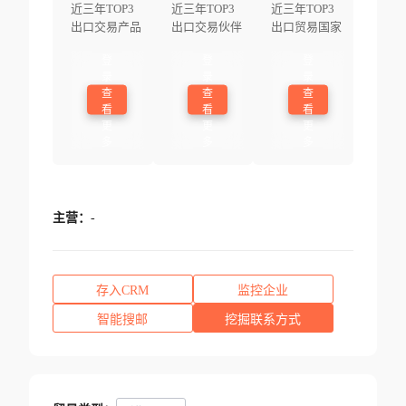
近三年TOP3
近三年TOP3
近三年TOP3
出口交易产品
出口交易伙伴
出口贸易国家
登
登
登
录
录
录
查
查
查
看
看
看
更
更
更
多
多
多
主营：
-
存入CRM
监控企业
智能搜邮
挖掘联系方式