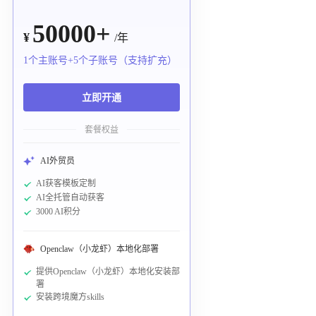
50000+
¥
/年
1个主账号+5个子账号（支持扩充）
立即开通
套餐权益
AI外贸员
AI获客模板定制
AI全托管自动获客
3000 AI积分
Openclaw（小龙虾）本地化部署
提供Openclaw（小龙虾）本地化安装部
署
安装跨境魔方skills