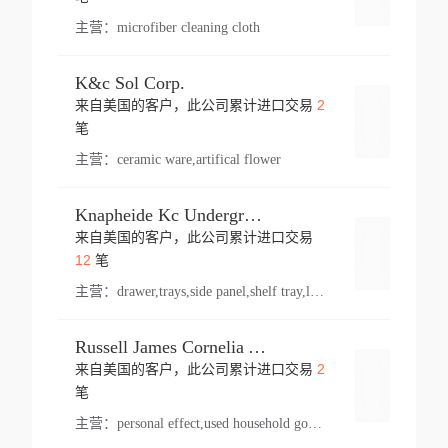
主营：
microfiber cleaning cloth
K&c Sol Corp.
2
来自美国的客户，此公司累计进口交易
登录
笔
主营：
ceramic ware,artifical flower
Knapheide Kc Underground
来自美国的客户，此公司累计进口交易
登录
12
笔
主营：
drawer,trays,side panel,shelf tray,lock drawer,panel,for vehicle,telescopic slide,drawer shelf,equipment,shelf,automotive part
Russell James Cornelia Arlington Va
2
来自美国的客户，此公司累计进口交易
登录
笔
主营：
personal effect,used household goods