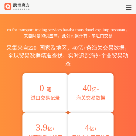
2026co for transport tradin
co for transport trading services baraba trans dooel exp imp rosoman，
来自阿曼的供应商，此公司累计有
-
笔进口交易
采集来自220+国家及地区，40亿+条海关交易数据，
全球贸易数据精准查找，实时追踪海外企业贸易动
态
0
40
笔
亿+
进口交易记录
海关交易数据
3.9
4
亿+
亿+