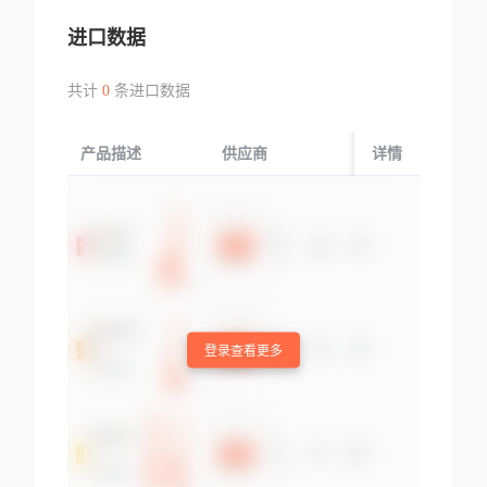
进口数据
共计
0
条进口数据
产品描述
供应商
起运国/地区
详情
登录查看更多