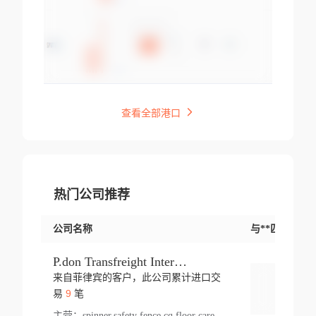
查看全部港口
热门公司推荐
公司名称
与**匹配交易
P.don Transfreight International
来自菲律宾的客户，此公司累计进口交
登录
9
易
笔
主营：
spinner,safety fence,cq,floor care machine,cargo,welded steel,web,essential,ratchet tie down,contact email,creatine monohydrate,x 50,bag,paper cups lid,erti,500 c,plush toy,steel wire,webbing,otr tyre,s8,food packaging,edmonton,quad,pc,floor cleaner,carton paper cup,wood pack,auto par,bar chair,oven,fitness products,leisure chair,canada,bicycle,rovin,pickup truck,rat,cover,carton,plastic lid,battery,ride on car,oil gas well,hat,pet cage,n tr,ionic,shoes tel,acrylic bathtub,microvit,fans,lumen,wheels,gin,tdr,tpo,llysine,hot,bur,bonnell spring,g class,dumbbell,condenser,s5,cleaner vacuum,d fence,board,wood,promi,swir,ail,orchard,mattres,cash,microfiber bathrobe,vacuum cleaner floor,access door,pad,wood packing,carton toy,gas well,cotton,freight prepaid,sga,heat exchange,mat,psn,al em,glc,lifting table,cod,plastic shell,wire po,foam,ladies knitted dress,rim,a1,roller,spare part,t 80,waterproof terminal,barbell set,vehicle,bicycle tire,go game,led light,computer chair,block mesh,stainless steel,ape,steel wire rope,carton paper box,ladies knitted pullover,threonine feed grade,electrical appliance,eyebolt,casing,rubber duck,ball,8 port,pet bottle,box steel,scaffolding parts,packing material,na e,polyester knit,blouse,d jack,vacuum flask,lip,aite,fruit plate,steel frame,sealing,mesh,s14,textile,office chair,pendant light,jet,bar stool,furniture,aluminium,wallet,carton pot,tool box,brand new tire,brightway,tria,strea,prop,fishing products,car bumper,butter,fog lamp cover,yofc,tableware,plastic,plastic bottle spray,fireplace,natural stone products,t sp,pullover,aluminium pan,massage product,spotlight,finned tube bundle,table,wood stick,high pressure cleaner,auto part,welded wire mesh,chinese medicine,mater,tsc,sea,cable,glove,supplies,kelvin,sacom,hot dipped galvanized steel pipe,ring wire,pright,rush,ion,paper bag,ring,cup sleeve,oil,gmh,car step,cabinet,leisure table,ladies knit top,sol,electric bicycle,pera,feed grade,air purifier,stanc,storage box,no wooden,pdo,iu,aluminium sheet,k2,p1,s 50,dj,vacuum cleaner,nylon bag,insulat,power,cleaner,hpa,molded,control arm,import,octg,s 99,tablecloth,screw,flail mower,dining chair,l ap,butyl inner tube,ppo,20 sp,wire lock accessories,mattress fabric,kitchen,s7,frame,steel,carton plastic,ipm,electrical cabinet,wear strip,racks,brand tire,tin,packaging material,ys,anji,ceramics product,metal furniture,sebacic acid,umber,flap,ladies knitted,bun pan,chemical substance,lusin,country of origin,edt,unica,stainless steel wire,weld,dire,ai r,poncho,toy car,chemical,t code,s corporation,oem,chinese herb,fly,hydrochloride,ppe,grille,lifting,socks,lighting,ale,unit,hood,stud,aircool,s glass fiber,brass valve valve,tssu,cotton bag,aka,gh,slusher,sporting good,bar stools,n steel,nonwoven bag,essar,ladies knitted skirt,light mouse,drilling,spin bike,sling,insulation tubing,string wound filter cartridge,door frame,u post,optical fibre cable,glass,md,kumho,synthetic grass,shoes,cific,mobil,carton box,fence panel,new tire,chi