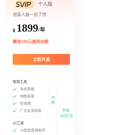
个人版
领英人脉一目了然
1899
/年
¥
赠送100元通用余额
立即开通
常用工具
海关数据
地图获客
不
限
在线搜
共享
广交会采购商
100次/日
AI工具
AI智能营销助手