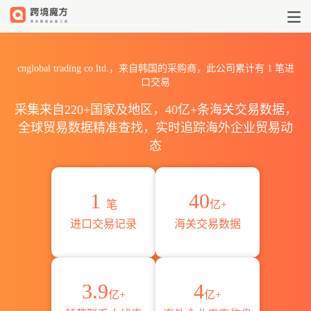
2026cnglobal trading co
cnglobal trading co.ltd.，来自韩国的采购商，此公司累计有
1
笔进
口交易
采集来自220+国家及地区，40亿+条海关交易数据，
全球贸易数据精准查找，实时追踪海外企业贸易动
态
1
40
笔
亿+
进口交易记录
海关交易数据
3.9
4
亿+
亿+