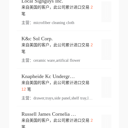
Local Signguys Inc.
2
来自美国的客户，此公司累计进口交易
登录
笔
主营：
microfiber cleaning cloth
K&c Sol Corp.
2
来自美国的客户，此公司累计进口交易
登录
笔
主营：
ceramic ware,artifical flower
Knapheide Kc Underground
来自美国的客户，此公司累计进口交易
登录
12
笔
主营：
drawer,trays,side panel,shelf tray,lock drawer,panel,for vehicle,telescopic slide,drawer shelf,equipment,shelf,automotive part
Russell James Cornelia Arlington Va
2
来自美国的客户，此公司累计进口交易
登录
笔