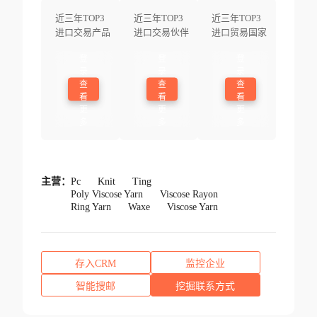
近三年TOP3
近三年TOP3
近三年TOP3
进口交易产品
进口交易伙伴
进口贸易国家
登
登
登
录
录
录
查
查
查
看
看
看
更
更
更
多
多
多
主营：
Pc
Knit
Ting
Poly Viscose Yarn
Viscose Rayon
Ring Yarn
Waxe
Viscose Yarn
存入CRM
监控企业
智能搜邮
挖掘联系方式