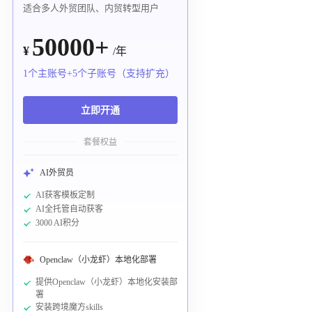
适合多人外贸团队、内贸转型用户
50000+
¥
/年
1个主账号+5个子账号（支持扩充）
立即开通
套餐权益
AI外贸员
AI获客模板定制
AI全托管自动获客
3000 AI积分
Openclaw（小龙虾）本地化部署
提供Openclaw（小龙虾）本地化安装部
署
安装跨境魔方skills