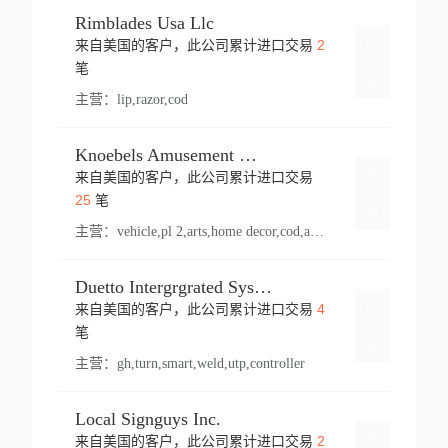
Rimblades Usa Llc
2
来自美国的客户，此公司累计进口交易
登录
笔
主营：
lip,razor,cod
Knoebels Amusement Resort
来自美国的客户，此公司累计进口交易
登录
25
笔
主营：
vehicle,pl 2,arts,home decor,cod,amusement ride,sea
Duetto Intergrgrated Systems Inc.
4
来自美国的客户，此公司累计进口交易
登录
笔
主营：
gh,turn,smart,weld,utp,controller
Local Signguys Inc.
2
来自美国的客户，此公司累计进口交易