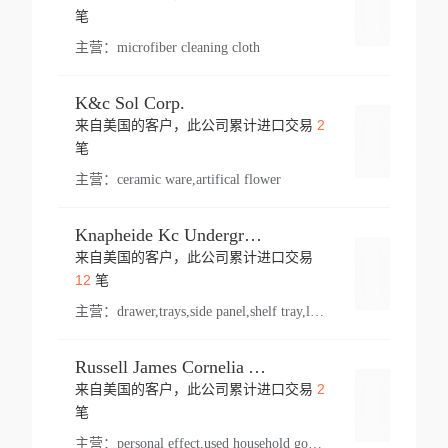
登录
笔
主营：
microfiber cleaning cloth
K&c Sol Corp.
2
来自美国的客户，此公司累计进口交易
登录
笔
主营：
ceramic ware,artifical flower
Knapheide Kc Underground
来自美国的客户，此公司累计进口交易
登录
12
笔
主营：
drawer,trays,side panel,shelf tray,lock drawer,panel,for vehicle,telescopic slide,drawer shelf,equipment,shelf,automotive part
Russell James Cornelia Arlington Va
2
来自美国的客户，此公司累计进口交易
登录
笔
主营：
personal effect,used household goods