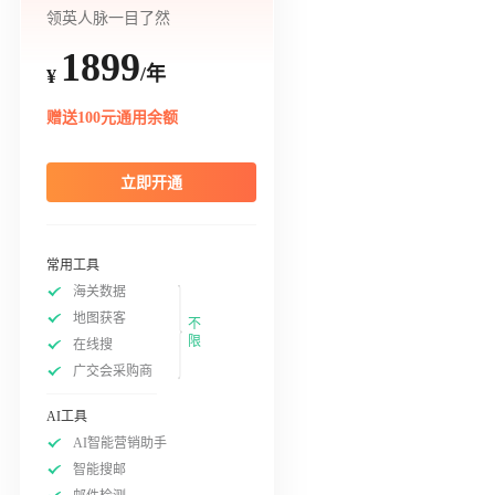
领英人脉一目了然
1899
/年
¥
赠送100元通用余额
立即开通
常用工具
海关数据
地图获客
不
限
在线搜
广交会采购商
AI工具
AI智能营销助手
智能搜邮