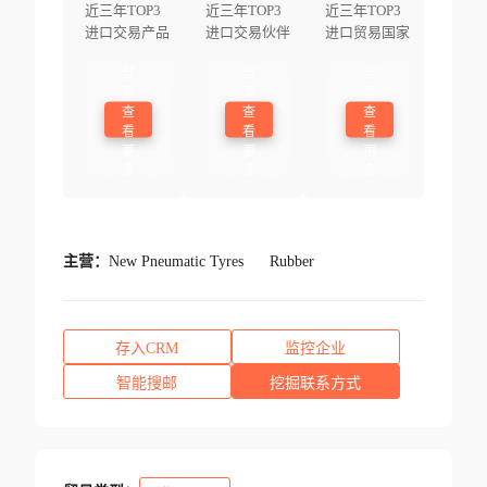
近三年TOP3
近三年TOP3
近三年TOP3
进口交易产品
进口交易伙伴
进口贸易国家
登
登
登
录
录
录
查
查
查
看
看
看
更
更
更
多
多
多
主营：
New Pneumatic Tyres
Rubber
存入CRM
监控企业
智能搜邮
挖掘联系方式