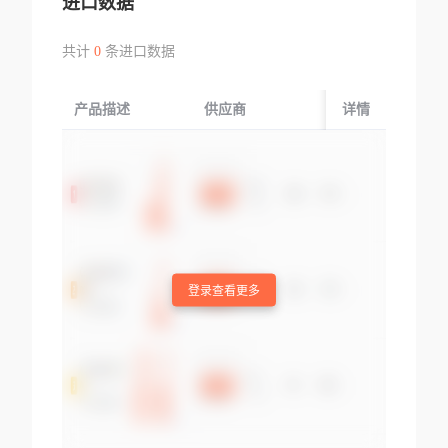
进口数据
共计
0
条进口数据
产品描述
供应商
起运国/地区
详情
登录查看更多