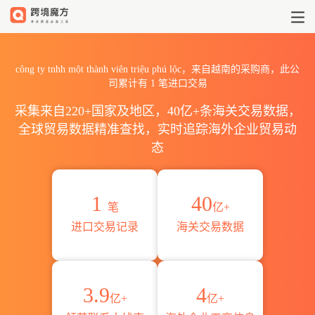
2026công ty tnhh một thà
công ty tnhh một thành viên triệu phú lộc，来自越南的采购商，此公
司累计有
1
笔进口交易
采集来自220+国家及地区，40亿+条海关交易数据，
全球贸易数据精准查找，实时追踪海外企业贸易动
态
1
40
笔
亿+
进口交易记录
海关交易数据
3.9
4
亿+
亿+