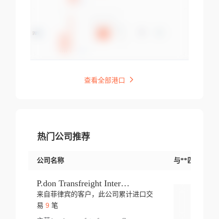
查看全部港口
热门公司推荐
公司名称
与**匹配交易
P.don Transfreight International
来自菲律宾的客户，此公司累计进口交
登录
9
易
笔