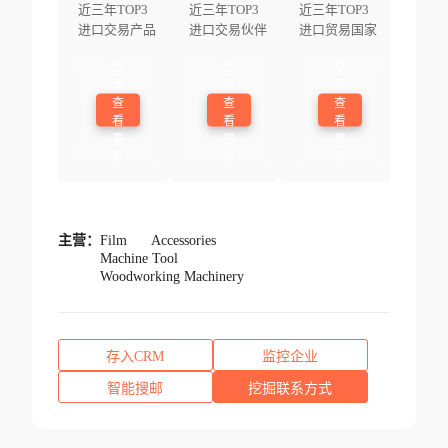
近三年TOP3
近三年TOP3
近三年TOP3
进口交易产品
进口交易伙伴
进口贸易国家
登
登
登
录
录
录
查
查
查
看
看
看
更
更
更
多
多
多
主营：
Film
Accessories
Machine Tool
Woodworking Machinery
存入CRM
监控企业
智能搜邮
挖掘联系方式