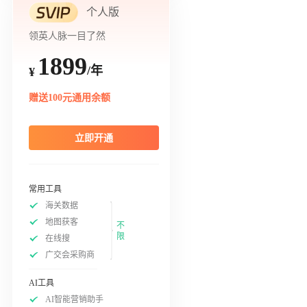
个人版
领英人脉一目了然
1899
/年
¥
赠送100元通用余额
立即开通
常用工具
海关数据
地图获客
不
限
在线搜
广交会采购商
AI工具
AI智能营销助手