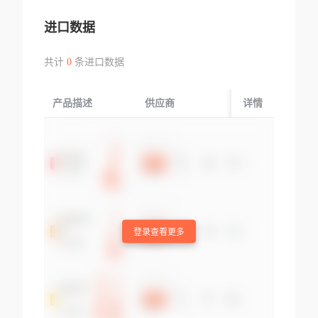
进口数据
共计
0
条进口数据
产品描述
供应商
起运国/地区
详情
登录查看更多