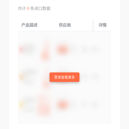
共计
0
条进口数据
产品描述
供应商
起运国/地区
详情
登录查看更多