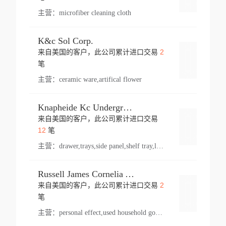
主营：
microfiber cleaning cloth
K&c Sol Corp.
2
来自美国的客户，此公司累计进口交易
登录
笔
主营：
ceramic ware,artifical flower
Knapheide Kc Underground
来自美国的客户，此公司累计进口交易
登录
12
笔
主营：
drawer,trays,side panel,shelf tray,lock drawer,panel,for vehicle,telescopic slide,drawer shelf,equipment,shelf,automotive part
Russell James Cornelia Arlington Va
2
来自美国的客户，此公司累计进口交易
登录
笔
主营：
personal effect,used household goods