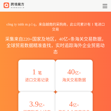
2026công ty tnhh m.p.l
công ty tnhh m.p.l.q，来自越南的采购商，此公司累计有
1
笔进口
交易
采集来自220+国家及地区，40亿+条海关交易数据，
全球贸易数据精准查找，实时追踪海外企业贸易动
态
1
40
笔
亿+
进口交易记录
海关交易数据
3.9
4
亿+
亿+