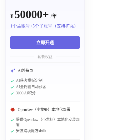
50000+
¥
/年
1个主账号+5个子账号（支持扩充）
立即开通
套餐权益
AI外贸员
AI获客模板定制
AI全托管自动获客
3000 AI积分
Openclaw（小龙虾）本地化部署
提供Openclaw（小龙虾）本地化安装部
署
安装跨境魔方skills