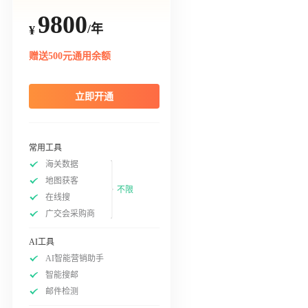
9800
/年
¥
赠送500元通用余额
立即开通
常用工具
海关数据
地图获客
不限
在线搜
广交会采购商
AI工具
AI智能营销助手
智能搜邮
邮件检测