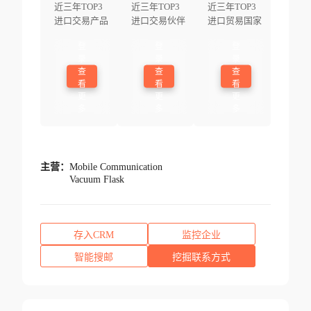
近三年TOP3
近三年TOP3
近三年TOP3
进口交易产品
进口交易伙伴
进口贸易国家
登
登
登
录
录
录
查
查
查
看
看
看
更
更
更
多
多
多
主营：
Mobile Communication
Vacuum Flask
存入CRM
监控企业
智能搜邮
挖掘联系方式