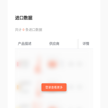
进口数据
共计
0
条进口数据
产品描述
供应商
起运国/地区
详情
登录查看更多