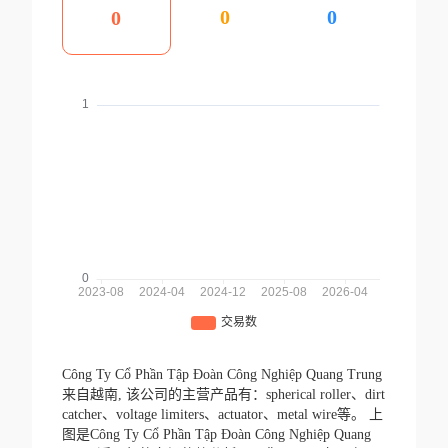
0
0
0
Công Ty Cổ Phần Tập Đoàn Công Nghiệp Quang Trung
来自越南,
该公司的主营产品有：spherical roller、dirt
catcher、voltage limiters、actuator、metal wire等。
上
图是Công Ty Cổ Phần Tập Đoàn Công Nghiệp Quang