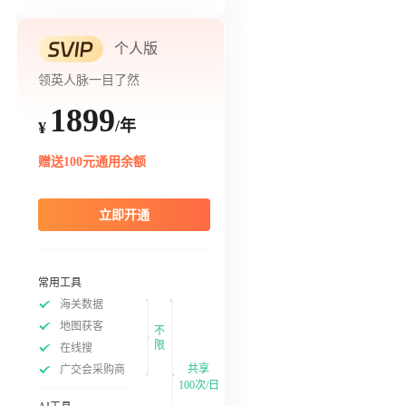
个人版
领英人脉一目了然
1899
/年
¥
赠送100元通用余额
立即开通
常用工具
海关数据
地图获客
不
限
在线搜
共享
广交会采购商
100次/日