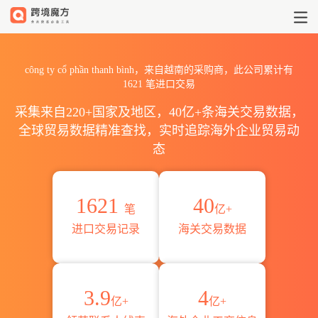
2026công ty cổ phần th
công ty cổ phần thanh bình，来自越南的采购商，此公司累计有
1621
笔进口交易
采集来自220+国家及地区，40亿+条海关交易数据，
全球贸易数据精准查找，实时追踪海外企业贸易动
态
1621
40
笔
亿+
进口交易记录
海关交易数据
3.9
4
亿+
亿+