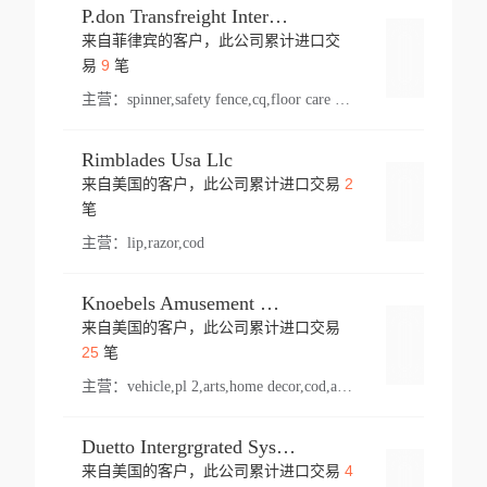
P.don Transfreight International
来自菲律宾的客户，此公司累计进口交
登录
9
易
笔
主营：
spinner,safety fence,cq,floor care machine,cargo,welded steel,web,essential,ratchet tie down,contact email,creatine monohydrate,x 50,bag,paper cups lid,erti,500 c,plush toy,steel wire,webbing,otr tyre,s8,food packaging,edmonton,quad,pc,floor cleaner,carton paper cup,wood pack,auto par,bar chair,oven,fitness products,leisure chair,canada,bicycle,rovin,pickup truck,rat,cover,carton,plastic lid,battery,ride on car,oil gas well,hat,pet cage,n tr,ionic,shoes tel,acrylic bathtub,microvit,fans,lumen,wheels,gin,tdr,tpo,llysine,hot,bur,bonnell spring,g class,dumbbell,condenser,s5,cleaner vacuum,d fence,board,wood,promi,swir,ail,orchard,mattres,cash,microfiber bathrobe,vacuum cleaner floor,access door,pad,wood packing,carton toy,gas well,cotton,freight prepaid,sga,heat exchange,mat,psn,al em,glc,lifting table,cod,plastic shell,wire po,foam,ladies knitted dress,rim,a1,roller,spare part,t 80,waterproof terminal,barbell set,vehicle,bicycle tire,go game,led light,computer chair,block mesh,stainless steel,ape,steel wire rope,carton paper box,ladies knitted pullover,threonine feed grade,electrical appliance,eyebolt,casing,rubber duck,ball,8 port,pet bottle,box steel,scaffolding parts,packing material,na e,polyester knit,blouse,d jack,vacuum flask,lip,aite,fruit plate,steel frame,sealing,mesh,s14,textile,office chair,pendant light,jet,bar stool,furniture,aluminium,wallet,carton pot,tool box,brand new tire,brightway,tria,strea,prop,fishing products,car bumper,butter,fog lamp cover,yofc,tableware,plastic,plastic bottle spray,fireplace,natural stone products,t sp,pullover,aluminium pan,massage product,spotlight,finned tube bundle,table,wood stick,high pressure cleaner,auto part,welded wire mesh,chinese medicine,mater,tsc,sea,cable,glove,supplies,kelvin,sacom,hot dipped galvanized steel pipe,ring wire,pright,rush,ion,paper bag,ring,cup sleeve,oil,gmh,car step,cabinet,leisure table,ladies knit top,sol,electric bicycle,pera,feed grade,air purifier,stanc,storage box,no wooden,pdo,iu,aluminium sheet,k2,p1,s 50,dj,vacuum cleaner,nylon bag,insulat,power,cleaner,hpa,molded,control arm,import,octg,s 99,tablecloth,screw,flail mower,dining chair,l ap,butyl inner tube,ppo,20 sp,wire lock accessories,mattress fabric,kitchen,s7,frame,steel,carton plastic,ipm,electrical cabinet,wear strip,racks,brand tire,tin,packaging material,ys,anji,ceramics product,metal furniture,sebacic acid,umber,flap,ladies knitted,bun pan,chemical substance,lusin,country of origin,edt,unica,stainless steel wire,weld,dire,ai r,poncho,toy car,chemical,t code,s corporation,oem,chinese herb,fly,hydrochloride,ppe,grille,lifting,socks,lighting,ale,unit,hood,stud,aircool,s glass fiber,brass valve valve,tssu,cotton bag,aka,gh,slusher,sporting good,bar stools,n steel,nonwoven bag,essar,ladies knitted skirt,light mouse,drilling,spin bike,sling,insulation tubing,string wound filter cartridge,door frame,u post,optical fibre cable,glass,md,kumho,synthetic grass,shoes,cific,mobil,carton box,fence panel,new tire,chi
Rimblades Usa Llc
2
来自美国的客户，此公司累计进口交易
登录
笔
主营：
lip,razor,cod
Knoebels Amusement Resort
来自美国的客户，此公司累计进口交易
登录
25
笔
主营：
vehicle,pl 2,arts,home decor,cod,amusement ride,sea
Duetto Intergrgrated Systems Inc.
4
来自美国的客户，此公司累计进口交易