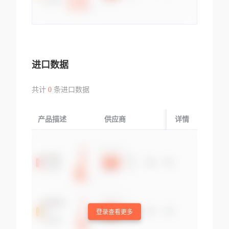
进口数据
共计
0
条进口数据
产品描述
供应商
起运国/地区
详情
登录查看更多