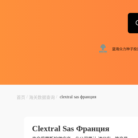
/
/
clextral sas франция
首页
海关数据查询
Clextral Sas Франция