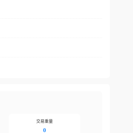
交易重量
0