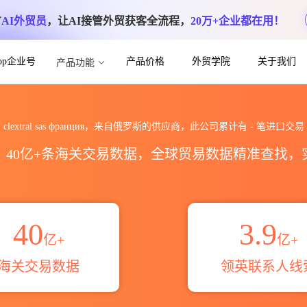
方
AI外贸员
，让AI接管外贸获客全流程，
20万+企业都在用！
App企业号
产品价格
外贸学院
关于我们
产品功能
ия海关进出口数据统计_贸易概览_贸易区域伙
clextral sas франция，来自俄罗斯的供应商，此公司累计有
-
笔进口交易
区，40亿+条海关交易数据，全球贸易数据精准查找
40
3.9
亿+
亿+
海关交易数据
领英联系人线