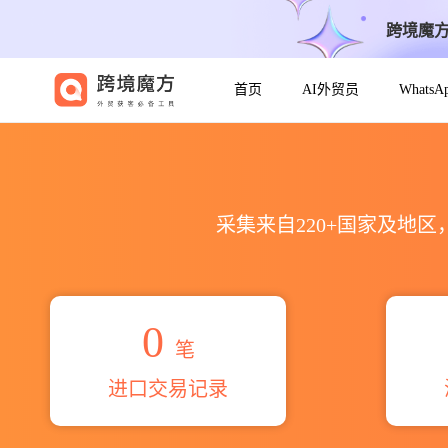
跨境魔
首页
AI外贸员
Whats
2026clextral sas франц
采集来自220+国家及地
0
笔
进口交易记录