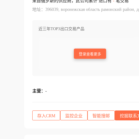
来自俄罗斯的供应商，此公司累计 进口有
-
笔交易
地址：396039, воронежская область рамонский район, дом
近三年TOP3出口交易产品
登录查看更多
主营：
-
存入CRM
监控企业
智能搜邮
挖掘联系