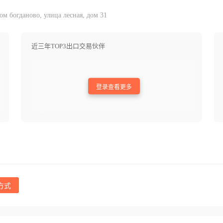
 богданово, улица лесная, дом 31
近三年TOP3出口交易伙伴
登录查看更多
方式