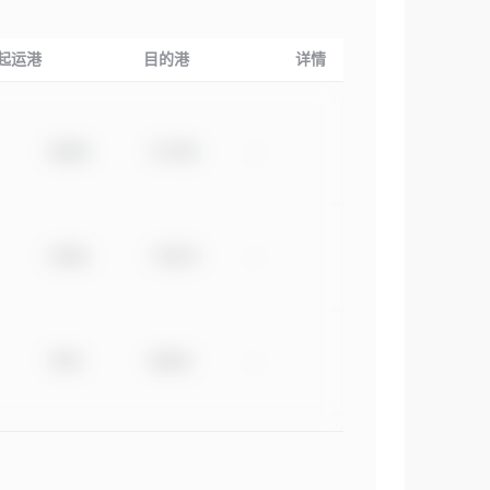
起运港
目的港
详情