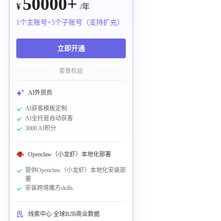
50000+
¥
/年
1个主账号+5个子账号（支持扩充）
立即开通
套餐权益
AI外贸员
AI获客模板定制
AI全托管自动获客
3000 AI积分
Openclaw（小龙虾）本地化部署
提供Openclaw（小龙虾）本地化安装部
署
安装跨境魔方skills
线索中心 全球B2B商业数据