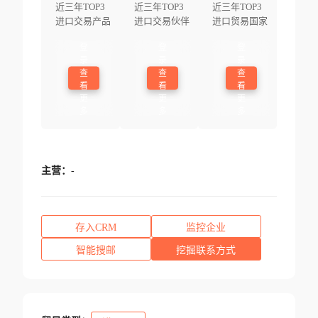
近三年TOP3
近三年TOP3
近三年TOP3
进口交易产品
进口交易伙伴
进口贸易国家
登
登
登
录
录
录
查
查
查
看
看
看
更
更
更
多
多
多
主营：
-
存入CRM
监控企业
智能搜邮
挖掘联系方式