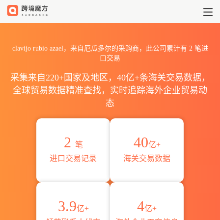
2026clavijo rubio azae
clavijo rubio azael，来自厄瓜多尔的采购商，此公司累计有
2
笔进
口交易
采集来自220+国家及地区，40亿+条海关交易数据，
全球贸易数据精准查找，实时追踪海外企业贸易动
态
2
40
笔
亿+
进口交易记录
海关交易数据
3.9
4
亿+
亿+