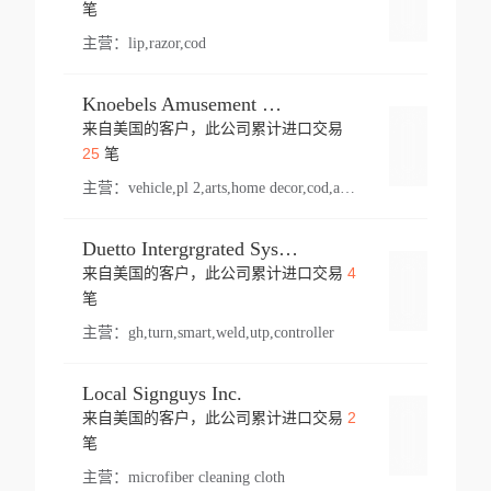
登录
笔
主营：
lip,razor,cod
Knoebels Amusement Resort
来自美国的客户，此公司累计进口交易
登录
25
笔
主营：
vehicle,pl 2,arts,home decor,cod,amusement ride,sea
Duetto Intergrgrated Systems Inc.
4
来自美国的客户，此公司累计进口交易
登录
笔
主营：
gh,turn,smart,weld,utp,controller
Local Signguys Inc.
2
来自美国的客户，此公司累计进口交易
登录
笔
主营：
microfiber cleaning cloth