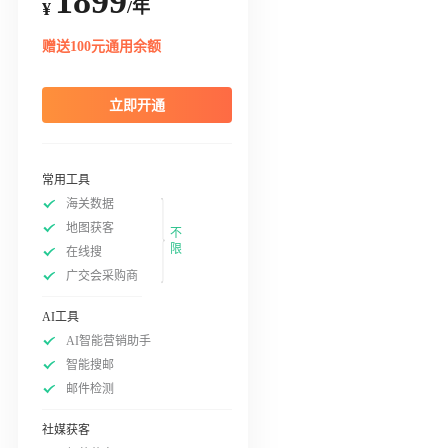
1899
/年
¥
赠送100元通用余额
立即开通
常用工具
海关数据
地图获客
不
限
在线搜
广交会采购商
AI工具
AI智能营销助手
智能搜邮
邮件检测
社媒获客