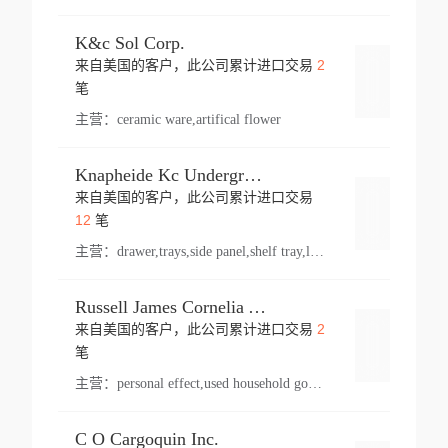
K&c Sol Corp.
2
来自美国的客户，此公司累计进口交易
登录
笔
主营：
ceramic ware,artifical flower
Knapheide Kc Underground
来自美国的客户，此公司累计进口交易
登录
12
笔
主营：
drawer,trays,side panel,shelf tray,lock drawer,panel,for vehicle,telescopic slide,drawer shelf,equipment,shelf,automotive part
Russell James Cornelia Arlington Va
2
来自美国的客户，此公司累计进口交易
登录
笔
主营：
personal effect,used household goods
C O Cargoquin Inc.