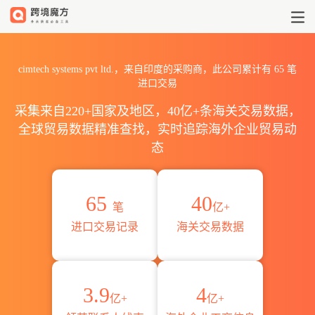
2026cimtech systems pvt
cimtech systems pvt ltd.，来自印度的采购商，此公司累计有
65
笔
进口交易
采集来自220+国家及地区，40亿+条海关交易数据，
全球贸易数据精准查找，实时追踪海外企业贸易动
态
65
40
笔
亿+
进口交易记录
海关交易数据
3.9
4
亿+
亿+