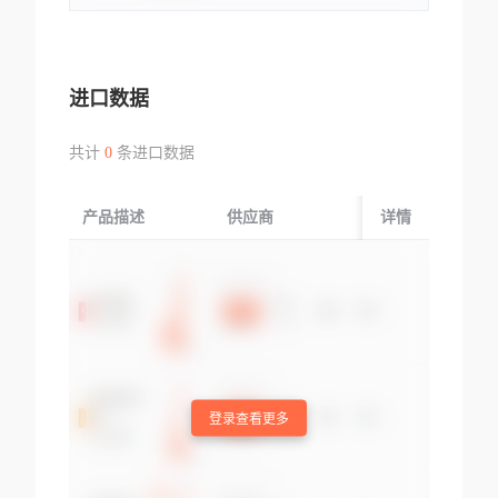
进口数据
共计
0
条进口数据
产品描述
供应商
起运国/地区
详情
登录查看更多