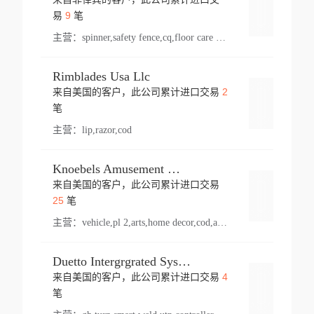
登录
9
易
笔
主营：
spinner,safety fence,cq,floor care machine,cargo,welded steel,web,essential,ratchet tie down,contact email,creatine monohydrate,x 50,bag,paper cups lid,erti,500 c,plush toy,steel wire,webbing,otr tyre,s8,food packaging,edmonton,quad,pc,floor cleaner,carton paper cup,wood pack,auto par,bar chair,oven,fitness products,leisure chair,canada,bicycle,rovin,pickup truck,rat,cover,carton,plastic lid,battery,ride on car,oil gas well,hat,pet cage,n tr,ionic,shoes tel,acrylic bathtub,microvit,fans,lumen,wheels,gin,tdr,tpo,llysine,hot,bur,bonnell spring,g class,dumbbell,condenser,s5,cleaner vacuum,d fence,board,wood,promi,swir,ail,orchard,mattres,cash,microfiber bathrobe,vacuum cleaner floor,access door,pad,wood packing,carton toy,gas well,cotton,freight prepaid,sga,heat exchange,mat,psn,al em,glc,lifting table,cod,plastic shell,wire po,foam,ladies knitted dress,rim,a1,roller,spare part,t 80,waterproof terminal,barbell set,vehicle,bicycle tire,go game,led light,computer chair,block mesh,stainless steel,ape,steel wire rope,carton paper box,ladies knitted pullover,threonine feed grade,electrical appliance,eyebolt,casing,rubber duck,ball,8 port,pet bottle,box steel,scaffolding parts,packing material,na e,polyester knit,blouse,d jack,vacuum flask,lip,aite,fruit plate,steel frame,sealing,mesh,s14,textile,office chair,pendant light,jet,bar stool,furniture,aluminium,wallet,carton pot,tool box,brand new tire,brightway,tria,strea,prop,fishing products,car bumper,butter,fog lamp cover,yofc,tableware,plastic,plastic bottle spray,fireplace,natural stone products,t sp,pullover,aluminium pan,massage product,spotlight,finned tube bundle,table,wood stick,high pressure cleaner,auto part,welded wire mesh,chinese medicine,mater,tsc,sea,cable,glove,supplies,kelvin,sacom,hot dipped galvanized steel pipe,ring wire,pright,rush,ion,paper bag,ring,cup sleeve,oil,gmh,car step,cabinet,leisure table,ladies knit top,sol,electric bicycle,pera,feed grade,air purifier,stanc,storage box,no wooden,pdo,iu,aluminium sheet,k2,p1,s 50,dj,vacuum cleaner,nylon bag,insulat,power,cleaner,hpa,molded,control arm,import,octg,s 99,tablecloth,screw,flail mower,dining chair,l ap,butyl inner tube,ppo,20 sp,wire lock accessories,mattress fabric,kitchen,s7,frame,steel,carton plastic,ipm,electrical cabinet,wear strip,racks,brand tire,tin,packaging material,ys,anji,ceramics product,metal furniture,sebacic acid,umber,flap,ladies knitted,bun pan,chemical substance,lusin,country of origin,edt,unica,stainless steel wire,weld,dire,ai r,poncho,toy car,chemical,t code,s corporation,oem,chinese herb,fly,hydrochloride,ppe,grille,lifting,socks,lighting,ale,unit,hood,stud,aircool,s glass fiber,brass valve valve,tssu,cotton bag,aka,gh,slusher,sporting good,bar stools,n steel,nonwoven bag,essar,ladies knitted skirt,light mouse,drilling,spin bike,sling,insulation tubing,string wound filter cartridge,door frame,u post,optical fibre cable,glass,md,kumho,synthetic grass,shoes,cific,mobil,carton box,fence panel,new tire,chi
Rimblades Usa Llc
2
来自美国的客户，此公司累计进口交易
登录
笔
主营：
lip,razor,cod
Knoebels Amusement Resort
来自美国的客户，此公司累计进口交易
登录
25
笔
主营：
vehicle,pl 2,arts,home decor,cod,amusement ride,sea
Duetto Intergrgrated Systems Inc.
4
来自美国的客户，此公司累计进口交易
登录
笔