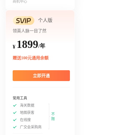
商机中心
个人版
领英人脉一目了然
1899
/年
¥
赠送100元通用余额
立即开通
常用工具
海关数据
地图获客
不
限
在线搜
广交会采购商