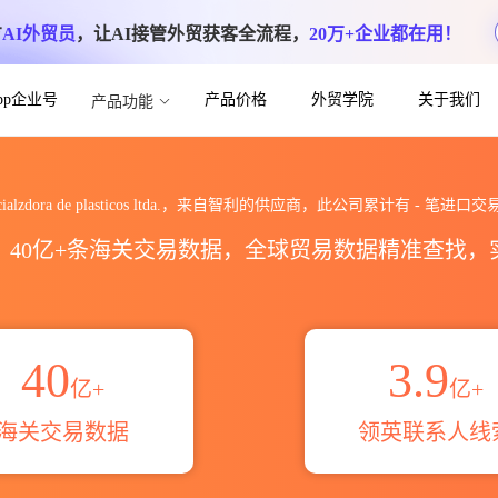
方
AI外贸员
，让AI接管外贸获客全流程，
20万+企业都在用！
App企业号
产品价格
外贸学院
关于我们
产品功能
cos ltda.海关进出口数据统计_贸易概览_
cialzdora de plasticos ltda.，来自智利的供应商，此公司累计有
-
笔进口交
区，40亿+条海关交易数据，全球贸易数据精准查找
40
3.9
亿+
亿+
海关交易数据
领英联系人线