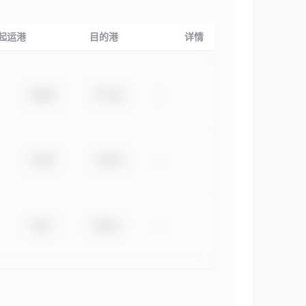
起运港
目的港
详情