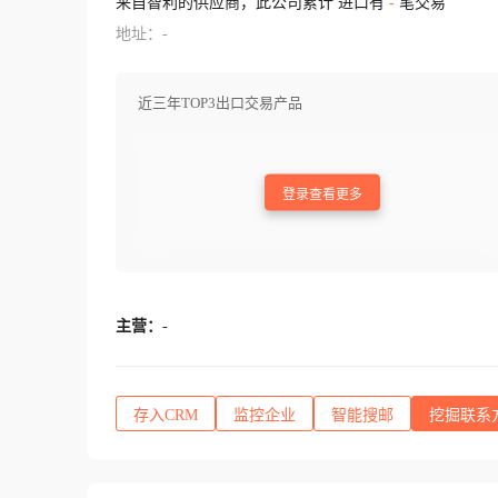
来自智利的供应商，此公司累计 进口有
-
笔交易
地址：-
近三年TOP3出口交易产品
登录查看更多
主营：
-
存入CRM
监控企业
智能搜邮
挖掘联系