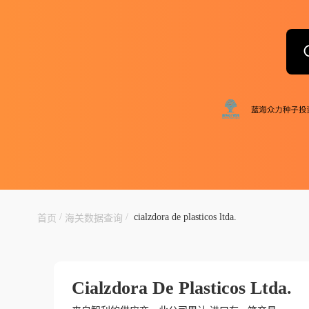
/
/
cialzdora de plasticos ltda.
首页
海关数据查询
Cialzdora De Plasticos Ltda.