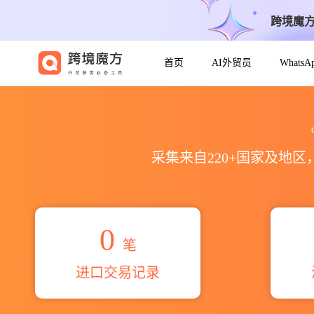
跨境魔
首页
AI外贸员
Whats
2026cialzdora de plasti
采集来自220+国家及地
0
笔
进口交易记录