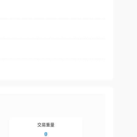
交易重量
0