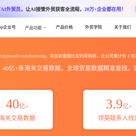
方
AI外贸员
，让AI接管外贸获客全流程，
20万+企业都在用！
App企业号
产品价格
外贸学院
关于我们
产品功能
s manufacturing海关进出口数据统计
 eucalyptusoils manufacturing，来自埃塞俄比亚的采购商，此公司累计有
4
笔
区，40亿+条海关交易数据，全球贸易数据精准查找
40
3.9
亿+
亿+
海关交易数据
领英联系人线