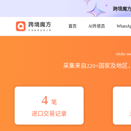
跨境魔
首页
AI外贸员
Whats
2026choke eucalyptusoil
choke
采集来自220+国家及地
4
笔
进口交易记录