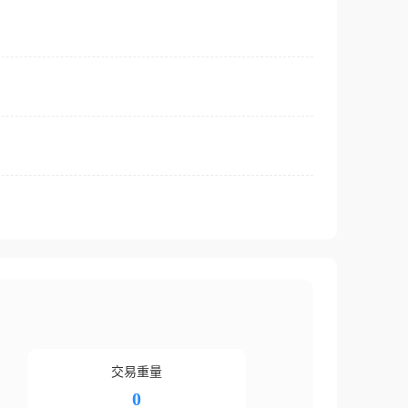
交易重量
0