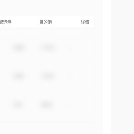
起运港
目的港
详情