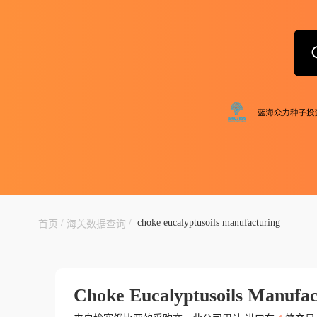
/
/
choke eucalyptusoils manufacturing
首页
海关数据查询
Choke Eucalyptusoils Manufac