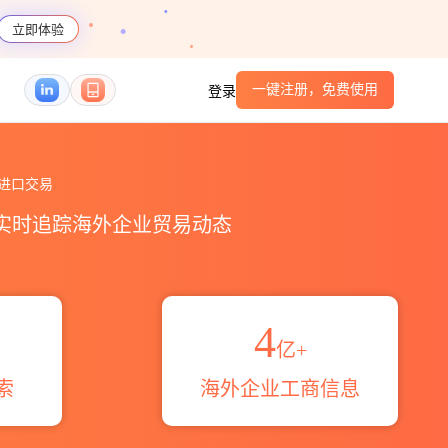
立即体验
一键注册，免费使用
登录
_贸易概览_贸易区域伙伴_HS编码港口_跨境魔方
进口交易
，实时追踪海外企业贸易动态
4
亿+
索
海外企业工商信息