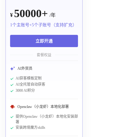
50000+
¥
/年
1个主账号+5个子账号（支持扩充）
立即开通
套餐权益
AI外贸员
AI获客模板定制
AI全托管自动获客
3000 AI积分
Openclaw（小龙虾）本地化部署
提供Openclaw（小龙虾）本地化安装部
署
安装跨境魔方skills