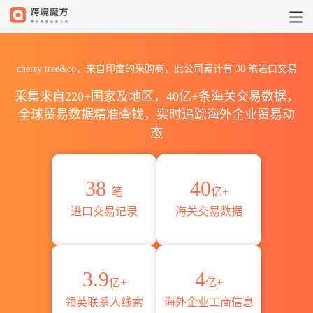
2026cherry tree&co海关进
cherry tree&co，来自印度的采购商，此公司累计有
38
笔进口交易
采集来自220+国家及地区，40亿+条海关交易数据，
全球贸易数据精准查找，实时追踪海外企业贸易动
态
38
40
笔
亿+
进口交易记录
海关交易数据
3.9
4
亿+
亿+
领英联系人线索
海外企业工商信息