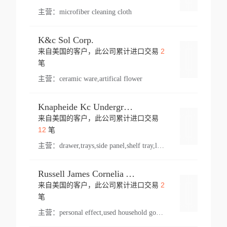
主营：
microfiber cleaning cloth
K&c Sol Corp.
2
来自美国的客户，此公司累计进口交易
登录
笔
主营：
ceramic ware,artifical flower
Knapheide Kc Underground
来自美国的客户，此公司累计进口交易
登录
12
笔
主营：
drawer,trays,side panel,shelf tray,lock drawer,panel,for vehicle,telescopic slide,drawer shelf,equipment,shelf,automotive part
Russell James Cornelia Arlington Va
2
来自美国的客户，此公司累计进口交易
登录
笔
主营：
personal effect,used household goods