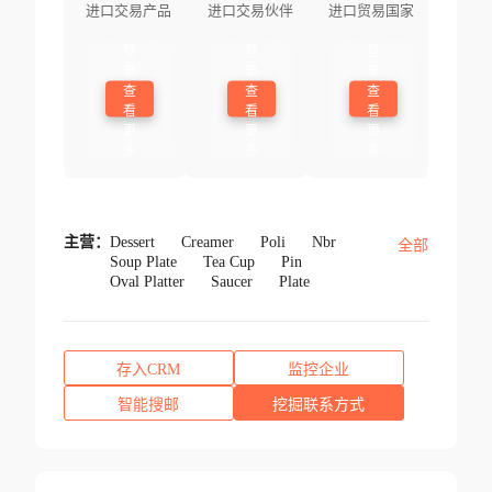
进口交易产品
进口交易伙伴
进口贸易国家
登
登
登
录
录
录
查
查
查
看
看
看
更
更
更
多
多
多
主营：
Dessert
Creamer
Poli
Nbr
全部
Soup Plate
Tea Cup
Pin
Oval Platter
Saucer
Plate
存入CRM
监控企业
智能搜邮
挖掘联系方式