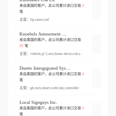
2
来自美国的客户，此公司累计进口交易
登录
笔
主营：
lip,razor,cod
Knoebels Amusement Resort
来自美国的客户，此公司累计进口交易
登录
25
笔
主营：
vehicle,pl 2,arts,home decor,cod,amusement ride,sea
Duetto Intergrgrated Systems Inc.
4
来自美国的客户，此公司累计进口交易
登录
笔
主营：
gh,turn,smart,weld,utp,controller
Local Signguys Inc.
2
来自美国的客户，此公司累计进口交易
登录
笔