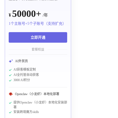
50000+
¥
/年
1个主账号+5个子账号（支持扩充）
立即开通
套餐权益
AI外贸员
AI获客模板定制
AI全托管自动获客
3000 AI积分
Openclaw（小龙虾）本地化部署
提供Openclaw（小龙虾）本地化安装部
署
安装跨境魔方skills