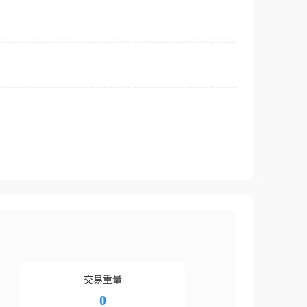
交易重量
0