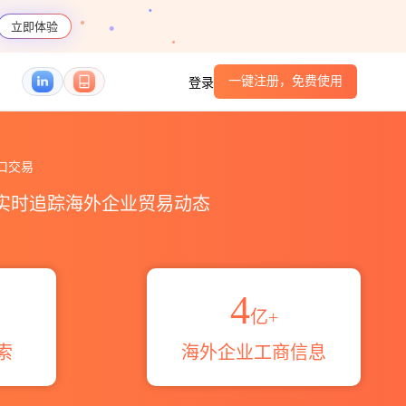
立即体验
一键注册，免费使用
登录
易概览_贸易区域伙伴_HS编码港口_跨境魔方
口交易
，实时追踪海外企业贸易动态
4
亿+
索
海外企业工商信息