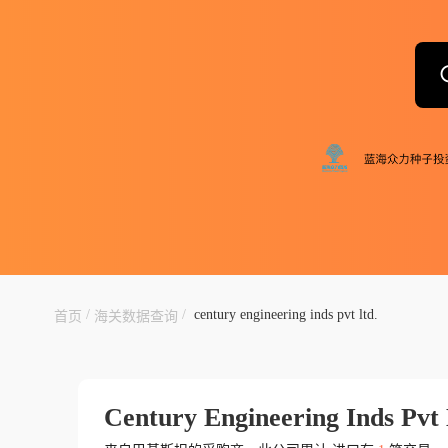
/
/
century engineering inds pvt ltd.
首页
海关数据查询
Century Engineering Inds Pvt 