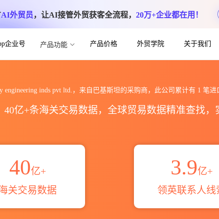
方
AI外贸员
，让AI接管外贸获客全流程，
20万+企业都在用！
App企业号
产品价格
外贸学院
关于我们
产品功能
inds pvt ltd.海关进出口数据统计_贸
ury engineering inds pvt ltd.，来自巴基斯坦的采购商，此公司累计有
1
笔进
区，40亿+条海关交易数据，全球贸易数据精准查找
40
3.9
亿+
亿+
海关交易数据
领英联系人线