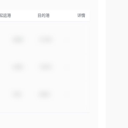
起运港
目的港
详情