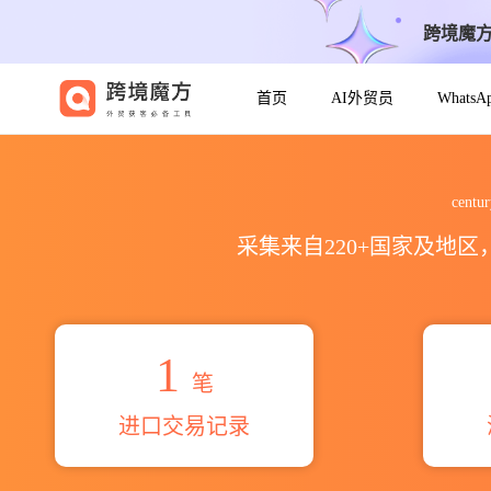
跨境魔
首页
AI外贸员
Whats
2026century engineering 
cent
采集来自220+国家及地
1
笔
进口交易记录