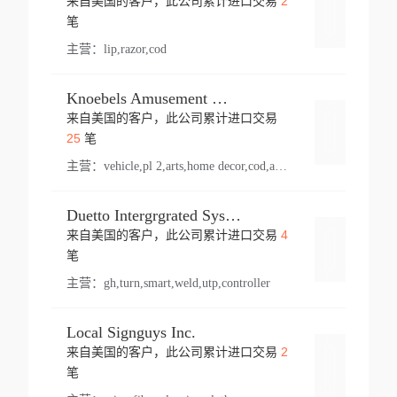
2
来自美国的客户，此公司累计进口交易
登录
笔
主营：
lip,razor,cod
Knoebels Amusement Resort
来自美国的客户，此公司累计进口交易
登录
25
笔
主营：
vehicle,pl 2,arts,home decor,cod,amusement ride,sea
Duetto Intergrgrated Systems Inc.
4
来自美国的客户，此公司累计进口交易
登录
笔
主营：
gh,turn,smart,weld,utp,controller
Local Signguys Inc.
2
来自美国的客户，此公司累计进口交易
登录
笔