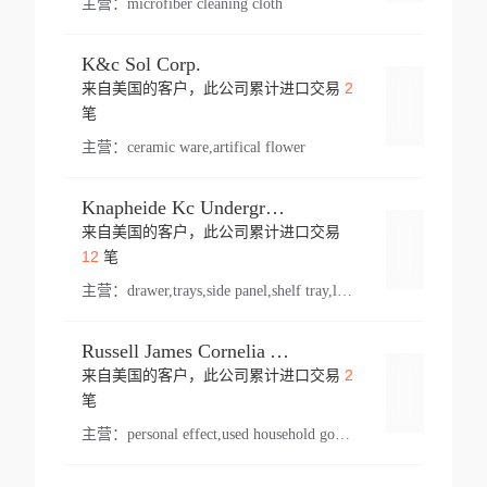
主营：
microfiber cleaning cloth
K&c Sol Corp.
2
来自美国的客户，此公司累计进口交易
登录
笔
主营：
ceramic ware,artifical flower
Knapheide Kc Underground
来自美国的客户，此公司累计进口交易
登录
12
笔
主营：
drawer,trays,side panel,shelf tray,lock drawer,panel,for vehicle,telescopic slide,drawer shelf,equipment,shelf,automotive part
Russell James Cornelia Arlington Va
2
来自美国的客户，此公司累计进口交易
登录
笔
主营：
personal effect,used household goods