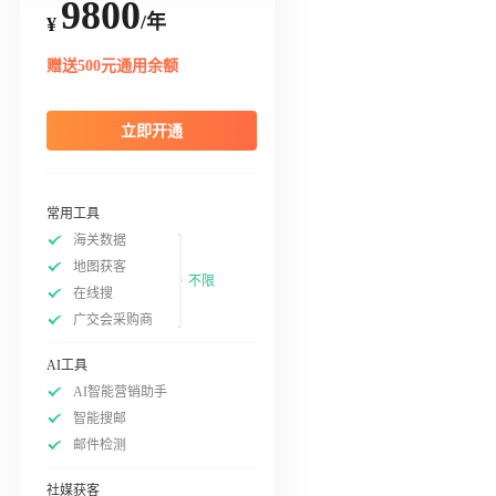
9800
/年
¥
赠送500元通用余额
立即开通
常用工具
海关数据
地图获客
不限
在线搜
广交会采购商
AI工具
AI智能营销助手
智能搜邮
邮件检测
社媒获客