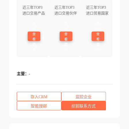
近三年TOP3
近三年TOP3
近三年TOP3
进口交易产品
进口交易伙伴
进口贸易国家
登
登
登
录
录
录
查
查
查
看
看
看
更
更
更
多
多
多
主营：
-
存入CRM
监控企业
智能搜邮
挖掘联系方式