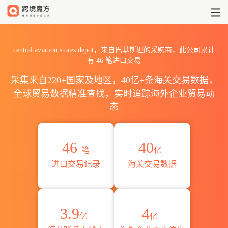
2026central aviation st
central aviation stores depot，来自巴基斯坦的采购商，此公司累计
有
46
笔进口交易
采集来自220+国家及地区，40亿+条海关交易数据，
全球贸易数据精准查找，实时追踪海外企业贸易动
态
46
40
笔
亿+
进口交易记录
海关交易数据
3.9
4
亿+
亿+