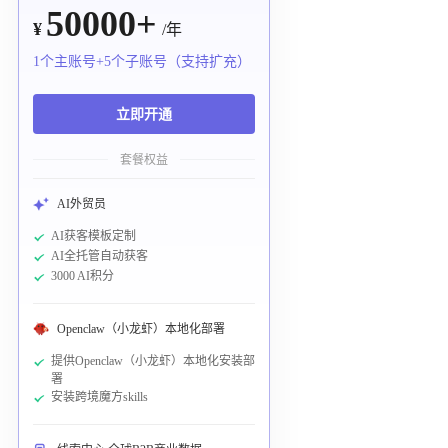
50000+
¥
/年
1个主账号+5个子账号（支持扩充）
立即开通
套餐权益
AI外贸员
AI获客模板定制
AI全托管自动获客
3000 AI积分
Openclaw（小龙虾）本地化部署
提供Openclaw（小龙虾）本地化安装部
署
安装跨境魔方skills