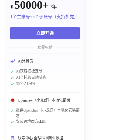
50000+
¥
/年
1个主账号+5个子账号（支持扩充）
立即开通
套餐权益
AI外贸员
AI获客模板定制
AI全托管自动获客
3000 AI积分
Openclaw（小龙虾）本地化部署
提供Openclaw（小龙虾）本地化安装部
署
安装跨境魔方skills
线索中心 全球B2B商业数据