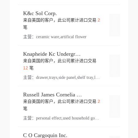
K&c Sol Corp.
2
来自美国的客户，此公司累计进口交易
登录
笔
主营：
ceramic ware,artifical flower
Knapheide Kc Underground
来自美国的客户，此公司累计进口交易
登录
12
笔
主营：
drawer,trays,side panel,shelf tray,lock drawer,panel,for vehicle,telescopic slide,drawer shelf,equipment,shelf,automotive part
Russell James Cornelia Arlington Va
2
来自美国的客户，此公司累计进口交易
登录
笔
主营：
personal effect,used household goods
C O Cargoquin Inc.