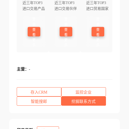
近三年TOP3
近三年TOP3
近三年TOP3
进口交易产品
进口交易伙伴
进口贸易国家
登
登
登
录
录
录
查
查
查
看
看
看
更
更
更
多
多
多
主营：
-
存入CRM
监控企业
智能搜邮
挖掘联系方式