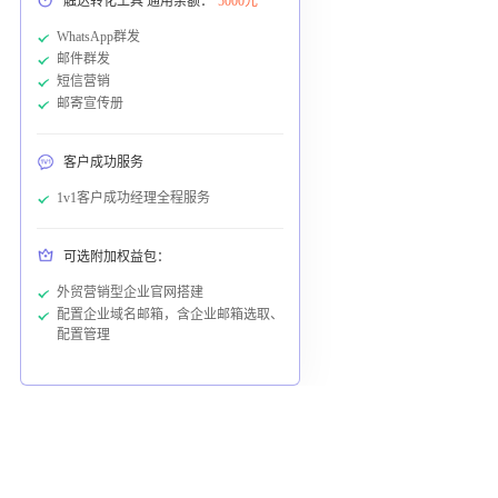
触达转化工具 通用余额：
5000元
WhatsApp群发
邮件群发
短信营销
邮寄宣传册
客户成功服务
1v1客户成功经理全程服务
可选附加权益包：
外贸营销型企业官网搭建
配置企业域名邮箱，含企业邮箱选取、
配置管理