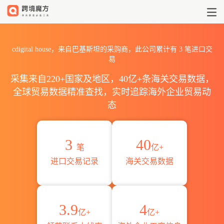
2026cdigital house海关进
cdigital house，来自巴基斯坦的采购商，此公司累计有
3
笔进口交
易
采集来自220+国家及地区，40亿+条海关交易数据，
全球贸易数据精准查找，实时追踪海外企业贸易动
态
3
40
笔
亿+
进口交易记录
海关交易数据
3.9
4
亿+
亿+