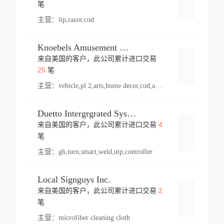
登录
笔
主营：
lip,razor,cod
Knoebels Amusement Resort
来自美国的客户，此公司累计进口交易
登录
25
笔
主营：
vehicle,pl 2,arts,home decor,cod,amusement ride,sea
Duetto Intergrgrated Systems Inc.
4
来自美国的客户，此公司累计进口交易
登录
笔
主营：
gh,turn,smart,weld,utp,controller
Local Signguys Inc.
2
来自美国的客户，此公司累计进口交易
登录
笔
主营：
microfiber cleaning cloth