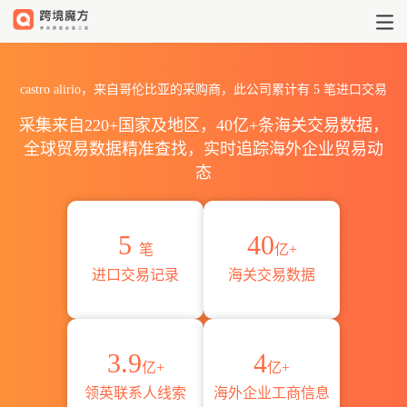
2026castro alirio海关进出
castro alirio，来自哥伦比亚的采购商，此公司累计有
5
笔进口交易
采集来自220+国家及地区，40亿+条海关交易数据，
全球贸易数据精准查找，实时追踪海外企业贸易动
态
5
40
笔
亿+
进口交易记录
海关交易数据
3.9
4
亿+
亿+
领英联系人线索
海外企业工商信息