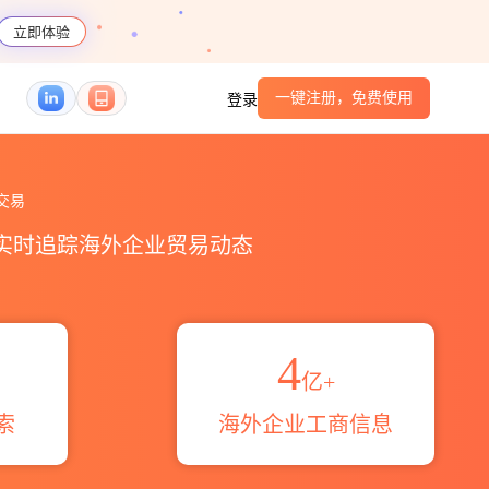
立即体验
一键注册，免费使用
登录
_贸易区域伙伴_HS编码港口_跨境魔方
交易
，实时追踪海外企业贸易动态
4
亿+
索
海外企业工商信息