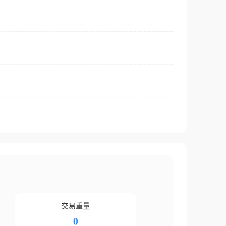
交易重量
0