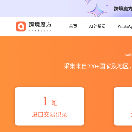
跨境魔
首页
AI外贸员
Whats
2026castillo duran deys
ca
采集来自220+国家及地
1
笔
进口交易记录