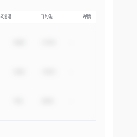
起运港
目的港
详情