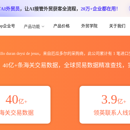
方
AI外贸员
，让AI接管外贸获客全流程，
20万+企业都在用！
App企业号
产品价格
外贸学院
关于我们
产品功能
i de jesus海关进出口数据统计_贸易概览
stillo duran deysi de jesus，来自厄瓜多尔的采购商，此公司累计有
1
笔进口
区，40亿+条海关交易数据，全球贸易数据精准查找
40
3.9
亿+
亿+
海关交易数据
领英联系人线