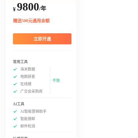
9800
/年
¥
赠送500元通用余额
立即开通
常用工具
海关数据
地图获客
不限
在线搜
广交会采购商
AI工具
AI智能营销助手
智能搜邮
邮件检测