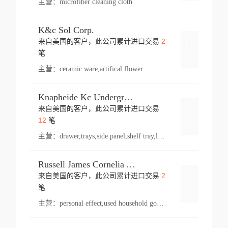
主营：
microfiber cleaning cloth
K&c Sol Corp.
2
来自美国的客户，此公司累计进口交易
登录
笔
主营：
ceramic ware,artifical flower
Knapheide Kc Underground
来自美国的客户，此公司累计进口交易
登录
12
笔
主营：
drawer,trays,side panel,shelf tray,lock drawer,panel,for vehicle,telescopic slide,drawer shelf,equipment,shelf,automotive part
Russell James Cornelia Arlington Va
2
来自美国的客户，此公司累计进口交易
登录
笔
主营：
personal effect,used household goods