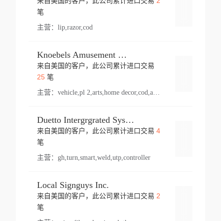
2
来自美国的客户，此公司累计进口交易
登录
笔
主营：
lip,razor,cod
Knoebels Amusement Resort
来自美国的客户，此公司累计进口交易
登录
25
笔
主营：
vehicle,pl 2,arts,home decor,cod,amusement ride,sea
Duetto Intergrgrated Systems Inc.
4
来自美国的客户，此公司累计进口交易
登录
笔
主营：
gh,turn,smart,weld,utp,controller
Local Signguys Inc.
2
来自美国的客户，此公司累计进口交易
登录
笔