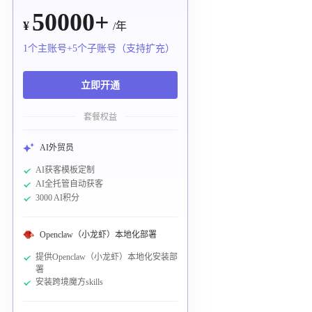
50000+
¥
/年
1个主账号+5个子账号（支持扩充）
立即开通
套餐权益
AI外贸员
AI获客模板定制
AI全托管自动获客
3000 AI积分
Openclaw（小龙虾）本地化部署
提供Openclaw（小龙虾）本地化安装部
署
安装跨境魔方skills