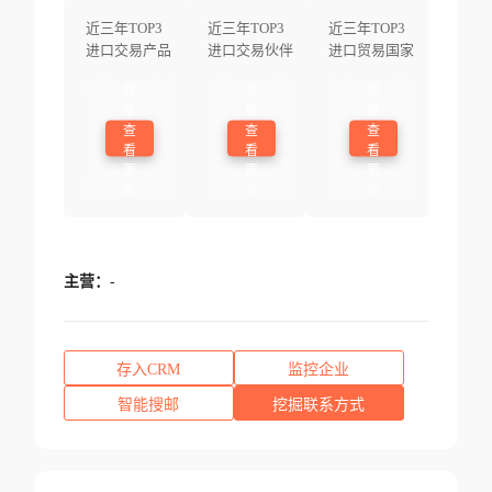
近三年TOP3
近三年TOP3
近三年TOP3
进口交易产品
进口交易伙伴
进口贸易国家
登
登
登
录
录
录
查
查
查
看
看
看
更
更
更
多
多
多
主营：
-
存入CRM
监控企业
智能搜邮
挖掘联系方式