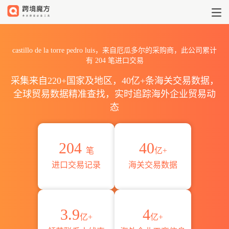
2026castillo de la torre
castillo de la torre pedro luis，来自厄瓜多尔的采购商，此公司累计
有
204
笔进口交易
采集来自220+国家及地区，40亿+条海关交易数据，
全球贸易数据精准查找，实时追踪海外企业贸易动
态
204
40
笔
亿+
进口交易记录
海关交易数据
3.9
4
亿+
亿+