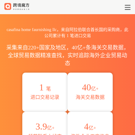
2026casafina home faurn
casafina home faurnishing llc，来自阿拉伯联合酋长国的采购商，此
公司累计有
1
笔进口交易
采集来自220+国家及地区，40亿+条海关交易数据，
全球贸易数据精准查找，实时追踪海外企业贸易动
态
1
40
笔
亿+
进口交易记录
海关交易数据
3.9
4
亿+
亿+