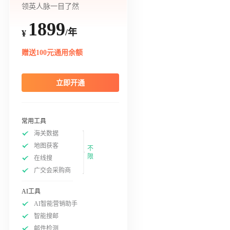
领英人脉一目了然
1899
/年
¥
赠送100元通用余额
立即开通
常用工具
海关数据
地图获客
不
限
在线搜
广交会采购商
AI工具
AI智能营销助手
智能搜邮
邮件检测