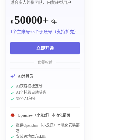
适合多人外贸团队、内贸转型用户
50000+
¥
/年
1个主账号+5个子账号（支持扩充）
立即开通
套餐权益
AI外贸员
AI获客模板定制
AI全托管自动获客
3000 AI积分
Openclaw（小龙虾）本地化部署
提供Openclaw（小龙虾）本地化安装部
署
安装跨境魔方skills