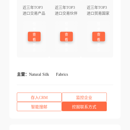
近三年TOP3
近三年TOP3
近三年TOP3
进口交易产品
进口交易伙伴
进口贸易国家
登
登
登
录
录
录
查
查
查
看
看
看
更
更
更
多
多
多
主营：
Natural Silk
Fabrics
存入CRM
监控企业
智能搜邮
挖掘联系方式