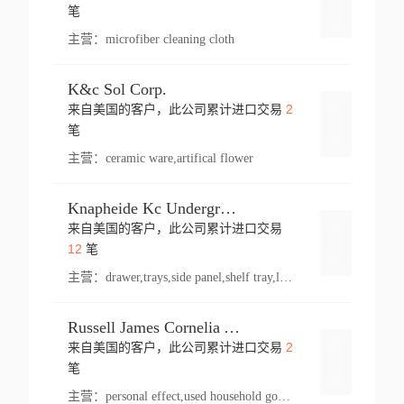
登录
笔
主营：
microfiber cleaning cloth
K&c Sol Corp.
2
来自美国的客户，此公司累计进口交易
登录
笔
主营：
ceramic ware,artifical flower
Knapheide Kc Underground
来自美国的客户，此公司累计进口交易
登录
12
笔
主营：
drawer,trays,side panel,shelf tray,lock drawer,panel,for vehicle,telescopic slide,drawer shelf,equipment,shelf,automotive part
Russell James Cornelia Arlington Va
2
来自美国的客户，此公司累计进口交易
登录
笔
主营：
personal effect,used household goods